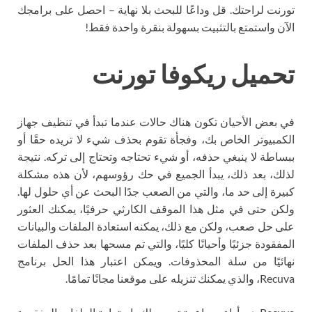
تورنت لراحتك. قل وداعًا للبحث بلا نهاية – احصل على برامجك
الآن واستمتع بالتثبيت بسهولة بنقرة واحدة فقط!
تحميل ريكوفا تورنت
في بعض الأحيان تكون هناك حالات عندما تبدأ في تنظيف جهاز
الكمبيوتر الخاص بك، وفجأة تقوم بحذف شيء لا تريده حقًا أو
ببساطة لا ينبغي حذفه، أو شيء تحتاجه وتحتاج إلى تركه. نتيجة
لذلك، بعد ذلك، يبدأ الجميع في حك رؤوسهم، لأن هذه مشكلة
كبيرة إلى حد ما، والتي من الصعب جدًا البحث عن أي حلول لها.
ولكن حتى في مثل هذا الموقف الكارثي حرفيًا، يمكنك العثور
على حل صعب، ولكن مع ذلك، يمكنه استعادة الملفات والبيانات
المفقودة جزئيًا وأحيانًا كليًا، والتي تم مسحها بعد حذف الملفات
نهائيًا من سلة المحذوفات. ويمكن اعتبار هذا الحل برنامج
Recuva، والذي يمكنك تنزيله على موقعنا مجانًا تمامًا.