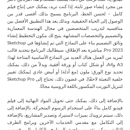
من مجرد إنشاء صور ثابتة. إذا كنت تريد، يمكنك حتى إنتاج فيلم
كامل – لحسن الحظ، البرنامج يسمح بذلك. أقصى قدر من
الوصول إلى الحياة الحقيقية. وبذلك يعد هذا التطبيق الأفضل بين
منافسيه لتدريب المتخصصين في مجال الهندسة المعمارية
والتصميم والتخصصات المشابهة. يتيح لك مكون التخطيط إنشاء
وثائق التصميم بناء على النماذج التي تم إنشاؤها في Sketchup
Pro 2023. مباشرة بعد الإطلاق، سيطالبك البرنامج بتحديد قالب
لمزيد من العمل. هناك العديد من النماذج الأساسية المتاحة لهذا:
A3 وA4، أو شكل كتاب أو ورقة أفقية. وبدلاً من ذلك، يمكنك
تحديد نوع الورق: ملون (مع أدلة) أو أبيض عادي (يمكنك تغيير
خلفية التعبئة لاحقًا). في غضون ذلك، تحتاج إلى Sketchup Pro
لتنزيل التورنت المكسور باللغة الروسية مجانًا.
بالإضافة إلى ذلك، يمكنك حتى تحويل المواد النهائية إلى فيلم
فيديو كامل بناءً على استخدام الرسوم المتحركة. بالإضافة إلى
ذلك، سيتم تزويدك بميزات لاستيراد وتصدير المشاريع، بالإضافة
إلى التكامل مع مقدمي الخدمات الآخرين وبرامج الطرف
الثالث. يمكن تقسيم واجهة البرنامج بالكامل إلى قسمين