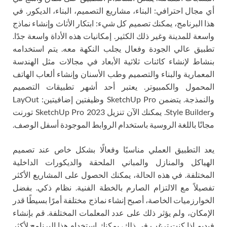
أي مجال احترافي: البناء، مشاريع التصميم، البناء، الديكور. في
هذا البرنامج، يمكنك تصميم كل شيء: ابتكار الأثاث وإنشاء نماذج
واسعة للمدينة وغير ذلك الكثير. إمكانيات هذه الأداة واسعة جدًا.
تطبيق عالي الجودة وفعال يجلب النكهة معه. يتم استخدامه
بنشاط لإنشاء كائنات ثلاثية الأبعاد في مجالات مثل الهندسة
المعمارية والبناء والتصميم وطب الأسنان وإنشاء ألعاب الهاتف
المحمول والكمبيوتر. يعتبر أحد أشهر تطبيقات التصميم
والنمذجة. يتضمن SketchUp Pro وظيفتين إضافيتين: LayOut
وStyle Builder. يمكنك الآن تنزيل SketchUp Pro 2023 تورنت
مجانًا باللغة الروسية باستخدام الروابط الموجودة أسفل الوصف.
يعد التطبيق العملي مناسبًا وفعالًا بشكل خاص عند تصميم
الهياكل والمنازل والمباني الملحقة والديكورات الداخلية
المختلفة. في هذه الحالة، يمكنك الحصول على المشاريع الأكثر
تفصيلاً مع الالتزام الصارم بالخطة الفنية. نظام ذكي. بفضل
الخوارزميات الخاصة، أصبح إنشاء نماذج مختلفة أمرًا بسيطًا قدر
الإمكان، ولم يؤثر ذلك على عدد المعلمات المختلفة. قم بإنشاء
فيديو. إذا كنت ترغب في ذلك، يمكنك استخدام هذا البرنامج لأكثر