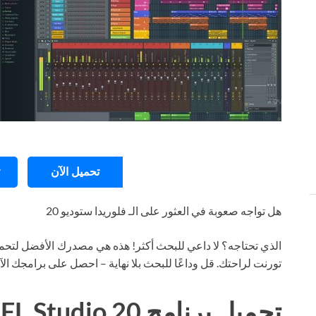
تحميل الآن
هل تواجه صعوبة في العثور على الـ فلوريدا ستوديو 20
الذي تحتاجه؟ لا داعي للبحث أكثر! هذه هي مصدرك الأفضل لتحمي
تورنت لراحتك. قل وداعًا للبحث بلا نهاية – احصل على برامجك ال
تحميل برنامج FL Studio 20 تورنت