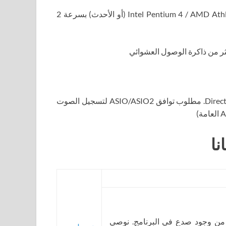
المعالج: وحدة المعالجة المركزية المتوافقة مع Intel Pentium 4 / AMD Athlon 64 (أو الأحدث) بسرعة 2
بطاقة الصوت: بطاقة الصوت مع برامج تشغيل DirectSound. مطلوب توافق ASIO/ASIO2 لتسجيل الصوت
 من وجود صدع في البرنامج. نوصي