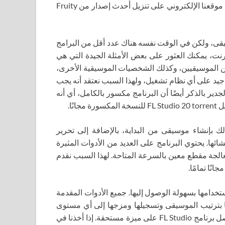
الأكثر تغيرًا، أو إجراء عدة خيارات لمسار واحد أو آخر. سيساعدك موقعنا الإلكتروني على تنزيل أحدث إصدار من Fruity
سيقى، ولكن في الوقت نفسه هناك عدد أقل من البرامج
نترنت، يمكنك العثور على بعض الأمثلة الجيدة التي هي
 من الموسيقيين، وكذلك الشخصيات الموسيقية الأخرى،
FL Studio ، والذي يعمل بشكل جيد على أي نظام تشغيل، ولهذا السبب نعتقد أنه يجب
الجدير بالذكر أيضًا أن البرنامج مكسور بالكامل، أي أنه
نًا.
نامج احترافي يسمح لك بإنشاء موسيقى من البداية، بالإضافة إلى تحرير
ا. يحتوي البرنامج على العديد من الأدوات المثيرة
معالجة مقطع معين بالسرعة المتاحة. لهذا السبب نقدم
تخدامها بسهولة الوصول إليها. جميع الأدوات المقدمة
 بترتيب الموسيقى وتسجيلها ومزجها إلى أي مستوى
تحتاجه، حتى مستوى محترفي خلط الموسيقى. لهذا المؤشر يحصل برنامج FL Studio على ميزة مستحقة. إذا أخذنا في