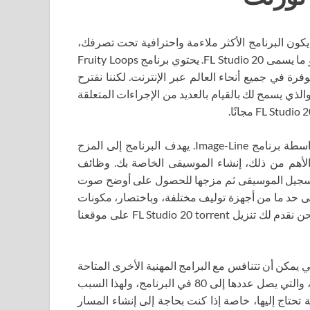
ون البرنامج الأكثر ملاءمة واحترافية تحت تصرفك،
وهذا يعني أنك بحاجة إلى برنامج من Image-Line Software، وهو ما يسمى FL Studio 20. يحتوي برنامج Fruity Loops
رة في جميع أنحاء العالم عبر الإنترنت. لكننا نقترح
الذي يسمح لك بالقيام بالعديد من الإجراءات المتعلقة
FL Studio 20 (Fruti Loops) هو برنامج احترافي تم إنشاؤه بواسطة برنامج Image-Line. يهدف البرنامج إلى المزج
الأهم من ذلك، إنشاء الموسيقى الخاصة بك. وظائف
لك تسجيل الموسيقى ثم مزجها للحصول على أوضح صوت
ى حد ما من أجهزة توليف مختلفة، وباختصار، مكونات
إضافية افتراضية رائعة. إذا كنت بحاجة إلى مثل هذا البرنامج، فنحن نقدم لك تنزيل FL Studio 20 torrent على موقعنا
 الانتقال إلى الوظائف الغنية لبرنامج FL Studio، والتي يمكن أن تتنافس مع البرامج المهنية الأخرى المتاحة
اليوم. أولاً، تجدر الإشارة إلى العدد الكبير من المكونات الإضافية، والتي يصل عددها إلى 80 في البرنامج، ولهذا السبب
تحتاج إليها، خاصة إذا كنت بحاجة إلى إنشاء المسار