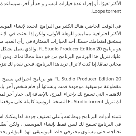
Loops torrent.
في الوقت الحاضر، هناك الكثير من البرامج الجيدة لإنشاء المو
الأكثر احترافية مما يبدو للوهلة الأولى، ولكن إذا بحثت في الإ
يستحق اهتمامك. حسنًا، أحد الخيارات الممتازة في رأي العديد
هو برنامج Producer Edition 20
عليك تنزيل هذا البرنامج البرنامج من خوادمنا مجانًا تمامًا. ومن 
مجاني تمامًا. إذا كنت لا تزال تريد هذا البرنامج، فنحن نقدم لك تنزيل FL Studio 20 torrent للنسخة المكسورة مجا
FL Studio Producer Edition 20 هو بر
مقطوعة موسيقية موجودة قمت بإنشائها أو قام شخص آخر بإنشائه
للاهتمام التي تسمح لك بإجراء المزج، بالإضافة إلى خيار آخر ل
لك تنزيل FL Studio torrent النسخة الروسية كاملة على موقعنا مجانًا تمامًا.
تتمتع أدوات البرنامج ووظائفه بأعلى تصنيف جودة، لذا يمكنك اس
في البرنامج تسمح لك ليس فقط بإنشاء الموسيقى، ولكن أيضًا