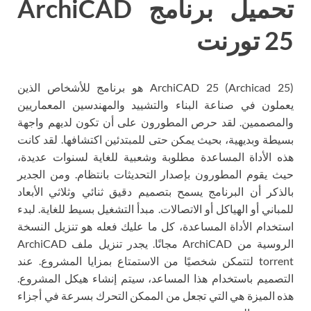
تحميل برنامج ArchiCAD
25 تورنت
ArchiCAD 25 (Archicad 25) هو برنامج للأشخاص الذين
يعملون في صناعة البناء والتشييد والمهندسين المعماريين
والمصممين. لقد حرص المطورون على أن تكون لديهم واجهة
بسيطة وبديهية، بحيث يمكن حتى للمبتدئين اكتشافها. لقد كانت
هذه الأداة المساعدة مطلوبة وشعبية للغاية لسنوات عديدة،
حيث يقوم المطورون بإصدار التحديثات بانتظام. ومن الجدير
بالذكر أن البرنامج يسمح بتصميم دقيق ثنائي وثلاثي الأبعاد
للمباني أو الهياكل أو الاتصالات. مبدأ التشغيل بسيط للغاية. لبدء
استخدام الأداة المساعدة، كل ما عليك فعله هو تنزيل النسخة
الروسية من ArchiCAD مجانًا. يجدر تنزيل ملف ArchiCAD
torrent لتتمكن شخصيًا من الاستمتاع بمزايا المشروع. عند
التصميم باستخدام هذا المساعد، سيتم إنشاء هيكل المشروع.
هذه الميزة هي التي تجعل من الممكن التحرك بسرعة في أجزاء