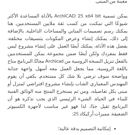
معينة من المبنى.
يمكن تسمية ArchiCAD 25 x64 bit بالأداة المساعدة الأكثر
شيوعًا التي تمكنت من كسب ثقة ملايين المستخدمين. هنا
يمكنك رسم تصميمات المباني والمساحات الداخلية. بالإضافة
إلى ذلك، يمكنك إنشاء وعرض المكونات بتنسيقات مختلفة.
بفضل هذه الأداة، يمكنك أيضًا العمل على إنشاء مشروع ليس
فقط بمفردك ولكن أيضًا ضمن مجموعة. يمكن للمستخدمين
بالفعل تنزيل النسخة الروسية من Archicad مجانًا. البرنامج متاح
باللغة الروسية، مما يجعل العمل معه أسهل. واجهة جذابة
وواضحة سوف ترضي بلا شك كل مستخدم. يكفي أن يقوم
المهندس المعماري الشاب بإنشاء مشروع افتراضي لمنزل أو
مبنى بكل تفاصيله، ومن ثم يستخرج المنتج منه الوثائق الفنية
للبناء في الحياة. الشيء الرئيسي الذي يجب تذكره هو أن
البرنامج ثقيل جدًا، لذا فهو غير مناسب لأجهزة الكمبيوتر
الضعيفة. مميزات أركيكاد 25:
إمكانية التصميم بدقة عالية؛