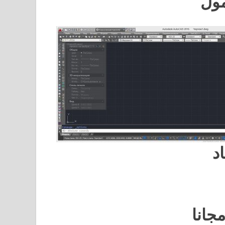
مول
د
جانا