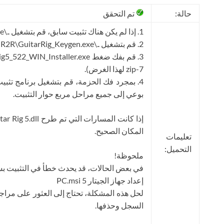
حالة:
تم التحقق
1. إذا لم يكن هناك تثبيت سابق، قم بتشغيل ..\R2R\NI_InstReg_GR5.exe
2. قم بتشغيل ..\R2R\GuitarRig_Keygen.exe وانقر فوق “تسجيل”.
7-zip لهذا الغرض).
بوعي إلى جميع مراحل مربع حوار التثبيت.
المكان الصحيح.
تعليمات
التحميل:
ملحوظة!
في بعض الحالات، قد يحدث خطأ في التثبيت 
إعداد جهاز الجيتار 5 PC.msi
السجل وحذفها.