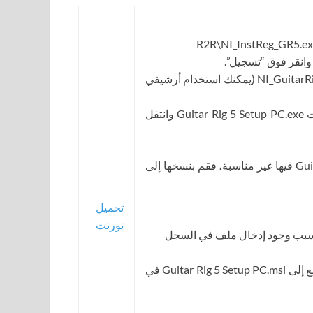
3. قم بفك ضغط NI_GuitarRig5_522_WIN_Installer.exe (يمكنك استخدام أرشيفي
4. بمجرد فك الحزمة، قم بتشغيل برنامج تثبيت Guitar Rig 5 Setup PC.exe وانتقل
إذا كانت المسارات التي تم طرح Guitar Rig 5.dll فيها غير مناسبة، فقم بنسخها إلى
تحميل
تورنت
بسبب وجود إدخال ملف في السجل
لحل هذه المشكلة، تحتاج إلى العثور على مراجع إلى Guitar Rig 5 Setup PC.msi في