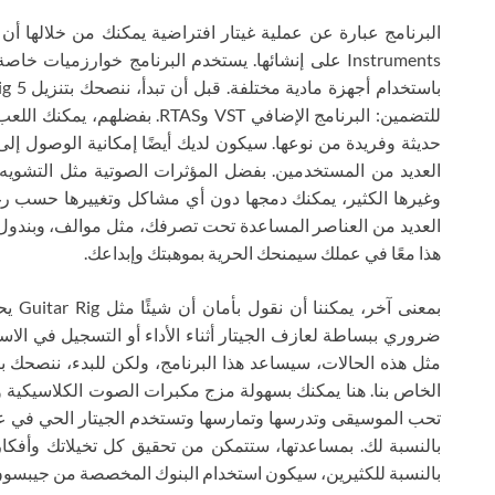
Instruments على إنشائها. يستخدم البرنامج خوارزميات
للتضمين: البرنامج الإضافي VST 
حديثة وفريدة من نوعها. سيكون لديك أيضًا إمكانية الوصول إ
العديد من المستخدمين. بفضل المؤثرات الصوتية مثل التشويه 
وغيرها الكثير، يمكنك دمجها دون أي مشاكل وتغييرها حسب 
العديد من العناصر المساعدة تحت تصرفك، مثل موالف، وبندول 
هذا معًا في عملك سيمنحك الحرية بموهبتك وإبداعك.
بمعنى
ضروري ببساطة لعازف الجيتار أثناء الأداء أو التسجيل في الاس
الخاص بنا. هنا يمكنك بسهولة مزج مكبرات الصوت الكلاسيكية وا
تحب الموسيقى وتدرسها وتمارسها وتستخدم الجيتار الحي في ع
بالنسبة لك. بمساعدتها، ستتمكن من تحقيق كل تخيلاتك وأفكارك
بالنسبة للكثيرين، سيكون استخدام البنوك المخصصة من جيبسون