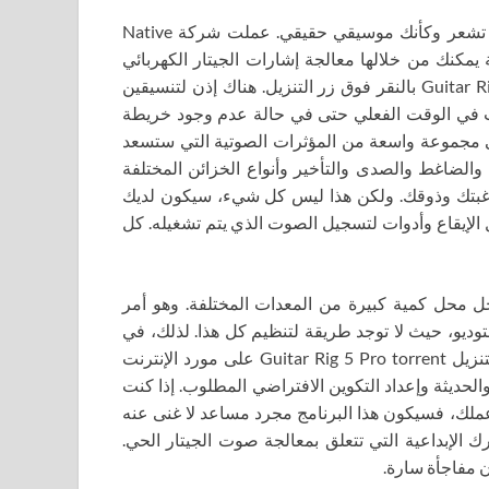
البرنامج عبارة عن عملية غيتار افتراضية يمكنك من خلالها أن تشعر وكأنك موسيقي حقيقي. عملت شركة Native
 خاصة يمكنك من خلالها معالجة إشارات الجيتار الكهربائي
باستخدام أجهزة مادية مختلفة. قبل أن تبدأ، ننصحك بتنزيل Guitar Rig 5 بالنقر فوق زر التنزيل. هناك إذن لتنسيقين
وRTAS. بفضلهم، يمكنك اللعب في الوقت الفعلي حتى في حالة عدم وجود خريطة
لى مجموعة واسعة من المؤثرات الصوتية التي ستسعد
والضاغط والصدى والتأخير وأنواع الخزائن المختلفة
رغبتك وذوقك. ولكن هذا ليس كل شيء، سيكون لديك
الإيقاع وأدوات لتسجيل الصوت الذي يتم تشغيله. كل
 آخر، يمكننا أن نقول بأمان أن شيئًا مثل Guitar Rig يحل محل كمية كبيرة من المعدات المختلفة. وهو أمر
توديو، حيث لا توجد طريقة لتنظيم كل هذا. لذلك، في
مثل هذه الحالات، سيساعد هذا البرنامج، ولكن للبدء، ننصحك بتنزيل Guitar Rig 5 Pro torrent على مورد الإنترنت
لحديثة وإعداد التكوين الافتراضي المطلوب. إذا كنت
ملك، فسيكون هذا البرنامج مجرد مساعد لا غنى عنه
 الإبداعية التي تتعلق بمعالجة صوت الجيتار الحي.
 مفاجأة سارة.