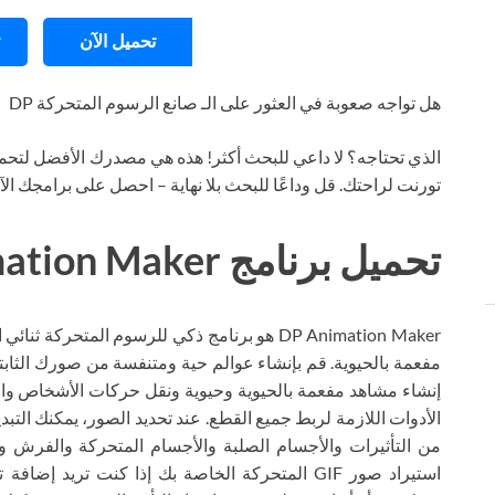
تحميل الآن
هل تواجه صعوبة في العثور على الـ صانع الرسوم المتحركة DP
الذي تحتاجه؟ لا داعي للبحث أكثر! هذه هي مصدرك الأفضل لتحمي
تورنت لراحتك. قل وداعًا للبحث بلا نهاية – احصل على برامجك ال
تحميل برنامج DP Animation Maker تورنت
DP Animation Maker هو برنامج ذكي للرسوم المتحر
الأدوات اللازمة لربط جميع القطع. عند تحديد الصور، يمكنك التب
من التأثيرات والأجسام الصلبة والأجسام المتحركة والفرش وا
استيراد صور GIF المتحركة الخاصة بك إذا كنت تريد إ