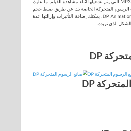
أخرى. تتيح لك ميزة تنزيل الموسيقى لدينا دمج ملفات الصوت MP3 التي يتم تشغيلها أثناء مشاهدة الفيلم. ما عليك
عاينة الرسوم المتحركة الخاصة بك عن طريق ضبط حجم
المشهد وسرعة الكاميرا قبل تصدير عملك. باستخدام DP Animation Maker، يمكنك إضافة التأثيرات وإزالتها عدة
الشكل الذي تريده.
ركة DP
متحركة DP