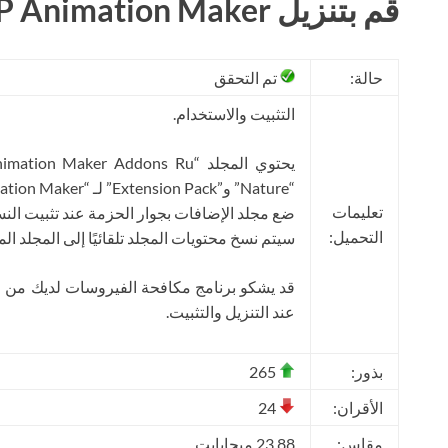
قم بتنزيل DP Animation Maker مجانًا
حالة:
تم التحقق
التثبيت والاستخدام.
“Nature” و”Extension Pack” لـ “DP Animation Maker”.
تعليمات
ضع مجلد الإضافات بجوار الحزمة عند تثبيت النسخ
التحميل:
سيتم نسخ محتويات المجلد تلقائيًا إلى المجلد ا
قد يشكو برنامج مكافحة الفيروسات لديك من و
عند التنزيل والتثبيت.
بذور:
265
الأقران:
24
مقاس:
23.88 ميجابايت