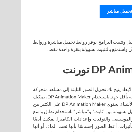
تحميل مباشر
ل وتثبيت البرامج. نوفر روابط تحميل مباشرة وروابط
آن واستمتع بالتثبيت بسهولة بنقرة واحدة فقط!
كة ثنائي الأبعاد يتيح لك تحويل الصور الثابتة إلى مشاهد متحركة
مفعمة بالحيوية. قم بإنشاء عوالم حية ومتنفسة من صورك الثابتة بأقل جهد. باستخدام DP Animation Maker، يمكنك
إنشاء مشاهد مفعمة بالحيوية وحيوية ونقل حركات الأشخاص والأشياء. يحتوي DP Animation Maker على الكثير من
ديل بسهولة بين “ثابت” و”مباشر” باستخدام نطاق واسع
لموسيقى والتوقيت وإعدادات الكاميرا. يمكنك أيضًا
ضافة تأثيرات. أعط الصور إحساسًا بأنها تحت الماء، أو أنها