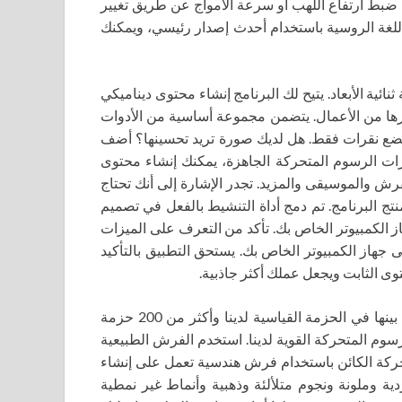
نك ضبط ارتفاع اللهب أو سرعة الأمواج عن طريق تغيير
D بتنزيل التورنت مجانًا باللغة الروسية باستخدام أحدث إصدار رئيسي، ويمكنك
رسوم المتحركة ثنائية الأبعاد. يتيح لك البرنامج إنشاء محتوى ديناميكي
غيرها من الأعمال. يتضمن مجموعة أساسية من الأدوات
ببضع نقرات فقط. هل لديك صورة تريد تحسينها؟ أضف
ثيرات الرسوم المتحركة الجاهزة، يمكنك إنشاء محتوى
فرش والموسيقى والمزيد. تجدر الإشارة إلى أنك تحتاج
إلى جميع وظائف منتج البرنامج. تم دمج أداة التنشيط بالفعل في تصميم
هاز الكمبيوتر الخاص بك. تأكد من التعرف على الميزات
 جهاز الكمبيوتر الخاص بك. يستحق التطبيق بالتأكيد
وى الثابت ويجعل عملك أكثر جاذبية.
يمنحك DP Animation Maker أكثر من 60 عنصرًا للاختيار من بينها في الحزمة القياسية لدينا وأكثر من 200 حزمة
سوم المتحركة القوية لدينا. استخدم الفرش الطبيعية
دة حركة الكائن باستخدام فرش هندسية تعمل على إنشاء
 وملونة ونجوم متلألئة وذهبية وأنماط غير نمطية