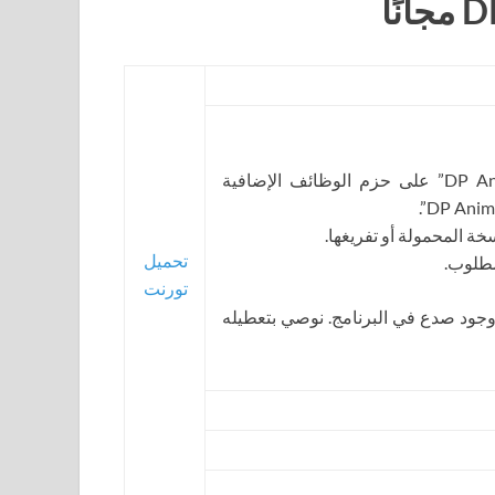
يحتوي المجلد “DP Animation Maker Addons Ru” على حزم الوظائف الإضافية
ة المحمولة أو تفريغها.
تحميل
لمطلوب.
تورنت
جود صدع في البرنامج. نوصي بتعطيله