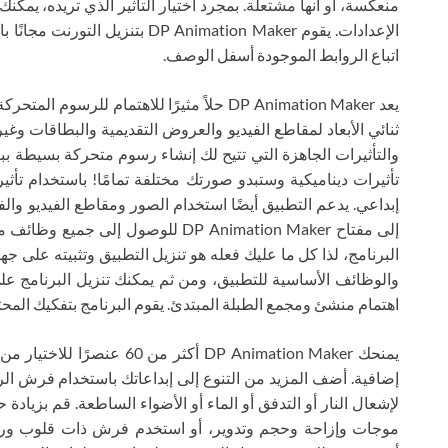
منعكسة، أو أنها مشتعلة. بمجرد اختيار التأثير الذي تريده، يمك
الإعدادات. يقوم P Animation Maker
اتباع الروابط الموجودة أسفل الوصف.
يعد DP Animation Maker حلاً مثيرًا للاهتمام لل
ثنائي الأبعاد لمقاطع الفيديو والعروض التقديمية والبطاقات و
والتأثيرات الجاهزة التي تتيح لك إنشاء رسوم متحركة بسيطة 
تأثيرات ديناميكية وستبدو صورتك مختلفة تمامًا! باستخدام تأ
إبداعي. يدعم التطبيق أيضًا استخدام الصور ومقاطع الفيديو وال
إلى مفتاح DP Animation Maker للوصول 
البرنامج، لذا كل ما عليك فعله هو تنزيل التطبيق وتثبيته على ج
والوظائف الأساسية للتطبيق، ومن ثم يمكنك تنزيل البرنامج على
اهتمام منشئ ومجمع الطبلة المبتدئ. يقوم البرنامج بتفكيك المحت
إضافية. أضف المزيد من التنوع إلى إبداعاتك باستخدام فرش الر
لإشعال النار أو التدفق أو الماء أو الأضواء الساطعة. قم بزيا
موجات وإزاحة وحجم وتدوير، أو استخدم فرش ذات قلوب وردية