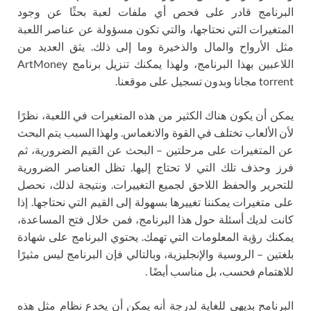
البرنامج قادر على فحص أي ملفات لعبة بحثًا عن وجود
المتغيرات التي نحتاجها، والتي تكون مسؤولة عن عناصر اللعبة
مثل الأرواح والمال والذخيرة وما إلى ذلك. يثق العديد من
اللاعبين بهذا البرنامج، ولهذا يمكنك تنزيل برنامج ArtMoney
torrent مجانا وبدون تسجيل على موقعنا.
يمكن أن يكون هناك الكثير من هذه المتغيرات في اللعبة، نظرًا
لأن الألعاب تختلف في القوة والانغماس. ولهذا السبب يتم البحث
عن المتغيرات على مرحلتين – البحث عن القيم الضرورية، ثم
فرز وحذف تلك التي لا تحتاج إليها. تظل العناصر الضرورية
للتحرير والحفظ اللاحق لجميع التغييرات. ونتيجة لذلك، نحصل
على متغيرات يمكننا تغييرها بسهولة إلى القيم التي نحتاجها. إذا
كانت لديك أسئلة حول هذا البرنامج، فمن خلال فتح المساعدة،
يمكنك رؤية المعلومات التي تهمك. يحتوي البرنامج على شهادة
بلغتين – الروسية والإنجليزية، وبالتالي فإن البرنامج ليس مثيرًا
للاهتمام فحسب، بل مناسب أيضًا .
البرنامج بديهي للغاية لدرجة أنه يمكن أن يخدع نظام مثل هذه