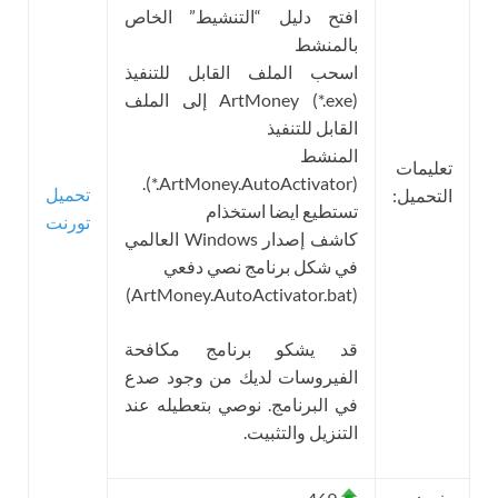
افتح دليل “التنشيط” الخاص
بالمنشط
اسحب الملف القابل للتنفيذ
ArtMoney (*.exe) إلى الملف
القابل للتنفيذ
المنشط
تعليمات
(ArtMoney.AutoActivator.*).
تحميل
التحميل:
تستطيع ايضا استخذام
تورنت
كاشف إصدار Windows العالمي
في شكل برنامج نصي دفعي
(ArtMoney.AutoActivator.bat)
قد يشكو برنامج مكافحة
الفيروسات لديك من وجود صدع
في البرنامج. نوصي بتعطيله عند
التنزيل والتثبيت.