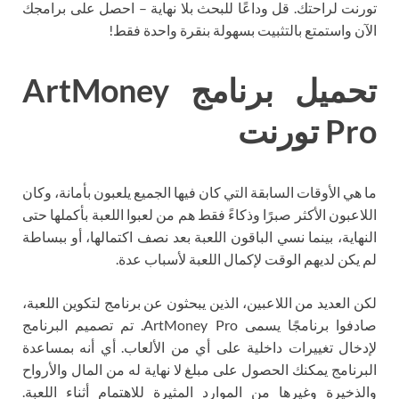
تورنت لراحتك. قل وداعًا للبحث بلا نهاية – احصل على برامجك
الآن واستمتع بالتثبيت بسهولة بنقرة واحدة فقط!
تحميل برنامج ArtMoney
Pro تورنت
ما هي الأوقات السابقة التي كان فيها الجميع يلعبون بأمانة، وكان
اللاعبون الأكثر صبرًا وذكاءً فقط هم من لعبوا اللعبة بأكملها حتى
النهاية، بينما نسي الباقون اللعبة بعد نصف اكتمالها، أو ببساطة
لم يكن لديهم الوقت لإكمال اللعبة لأسباب عدة.
لكن العديد من اللاعبين، الذين يبحثون عن برنامج لتكوين اللعبة،
صادفوا برنامجًا يسمى ArtMoney Pro. تم تصميم البرنامج
لإدخال تغييرات داخلية على أي من الألعاب. أي أنه بمساعدة
البرنامج يمكنك الحصول على مبلغ لا نهاية له من المال والأرواح
والذخيرة وغيرها من الموارد المثيرة للاهتمام أثناء اللعبة.