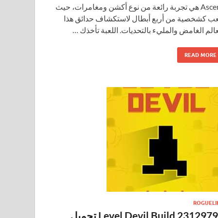
Ascent هي تجربة رائعة من نوع أكشن ومغامرات، حيث
عب كشخصية من أربع أبطال لاستكشاف حدائق هذا
عالم الغامض والمليء بالتحديات. اللعبة تأخذك …
READ MORE
ROGUELI
Level Devil Build 23129791 تحميل