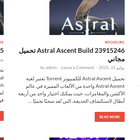
KE
ROGUELIKE
Astral Ascent Build 23915246 تحميل
55
مجاني
يوليو 
يوليو 31, 2026
-
Leave a Comment
-
admin
by
تحميل Astral Ascent للكمبيوتر Torrent تعتبر لعبة
Astral Ascent واحدة من الألعاب المميزة في عالم
لم
الأكشن والمغامرات، حيث يمكنك اختيار واحد من أربعة
قو
أبطال لاستكشاف الحديقة، التي تُعد سجنًا نجميًا …
READ MORE