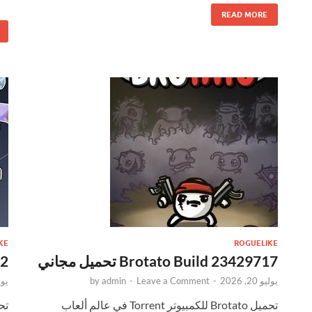
READ MORE
KE
ROGUELIKE
Brotato Build 23429717 تحميل مجاني
02
يوليو 20, 2026
-
Leave a Comment
-
admin
by
يوليو 
تحميل Brotato للكمبيوتر Torrent في عالم ألعاب