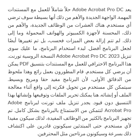
يعد Adobe Acrobat Pro DC حلاً شاملاً للعمل مع المستندات
المهمة. الواجهة الجديدة والأهم من ذلك أنها بسيطة سوف ترضي
أي مستخدم. هناك العشرات من الوظائف الجديدة، والأهم من
ذلك، المحسنة لأجهزة الكمبيوتر والهواتف المحمولة وما إلى
ذلك. لم تتم إزالة بعض الميزات فحسب، بل تم تغييرها أيضًا
لجعل البرنامج أفضل. لبدء استخدام البرنامج، ما عليك سوى
تنزيل Adobe Acrobat Pro DC 2023 النسخة الروسية تورنت.
هذا البرنامج الاحترافي للعمل مع المستندات بتنسيق PDF يمكن
أن يرضي كل مستخدم. قام المطورون بعمل رائع وهذا ملحوظ
من الدقائق الأولى، لأن البرنامج مفيد حقا ومريح وبسيط.
سيتمكن كل مستخدم من تحويل فكرته إلى واقع أثناء معالجة
الملف أو إنشائه. هنا يمكنك تحرير الملفات وتوقيعها وإنشائها بهذا
التنسيق دون قيود. يجدر تنزيل ملف تورنت لبرنامج Adobe
Acrobat Pro لتتمكن من الاستمتاع بالبرنامج بشكل كامل. تم
تجهيز البرنامج بالكثير من الوظائف المفيدة، لذلك سيكون مفيدا
لأي مستخدم. حتى المبتدئين سيكونون قادرين على اكتشاف
ذلك بسرعة وسيكونون مرتاحين مثل المحترفين.