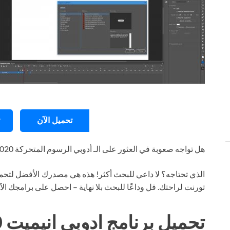
تحميل الآن
هل تواجه صعوبة في العثور على الـ أدوبي الرسوم المتحركة 2020
الذي تحتاجه؟ لا داعي للبحث أكثر! هذه هي مصدرك الأفضل لتحمي
تورنت لراحتك. قل وداعًا للبحث بلا نهاية – احصل على برامجك ال
تحميل برنامج ادوبي انيميت 2020 تورنت