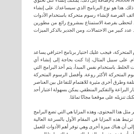
لك. هذا هو نوع البرنامج الذي سيساعدك على إنشاء
ائف الفرصة لإنشاء رسوم متحركة باستخدام الأدوات
الحديثة. من المفيد تنزيل ملف تورنت لبرنامج Adobe Animate لتحظى بفرصة الاستمتاع بمشروع رائع من مطورين
دد كبير من الاحتمالات. ومن الجدير بالذكر الميزات
 المتحركة، فيجب عليك اختيار برنامج احترافي يساعد
 على سبيل المثال، إذا كنت بحاجة إلى إنشاء أي
لخلط. باستخدام نفس المبدأ، يتم أخذ البرامج التي
م المتحركة الأكثر روعة. وأفضل الرسوم المتحركة
لفة وطرق أخرى مثيرة للاهتمام للتفاعل بين العناصر
ار البراعة والتفكير المنطقي. يمكن بسهولة اعتبار أحد
ير مثل هذا المحتوى، وهذه المزايا هي التي تضع البرامج
رتبط هذه المزايا في المقام الأول بالسرعة العالية
رة إلى أن هناك ميزة أخرى وهي توفر أهم الأدوات للعمل
أنه قد تم تفعيله بالفعل لك ومن قبلك. ولهذا السبب