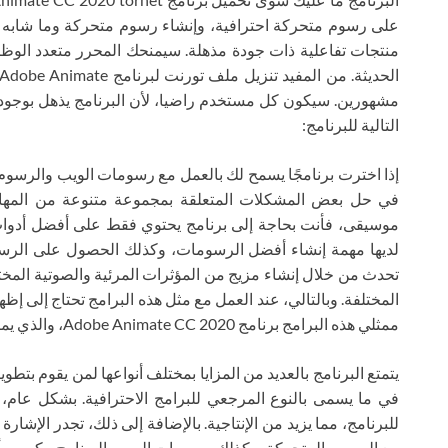
على رسوم متحركة احترافية، وإنشاء رسوم متحركة وما شابه ذ
منتجات تفاعلية ذات جودة مذهلة. سيمنحك المحرر متعدد الوظ
مشهورين. سيكون كل مستخدم راضيا، لأن البرنامج يذهل بوجود ع
التالية للبرنامج:
إذا اخترت برنامجًا يسمح لك بالعمل مع رسومات الويب والرسوم
في حل بعض المشكلات المتعلقة بمجموعة متنوعة من المهام.
موسيقى، فأنت بحاجة إلى برنامج يحتوي فقط على أفضل أدوات ا
لديها مهمة إنشاء أفضل الرسومات، وكذلك الحصول على الرسو
تحدث من خلال إنشاء مزيج من المؤثرات المرئية والصوتية المخت
المختلفة. وبالتالي، عند العمل مع مثل هذه البرامج تحتاج إلى إظه
ممثلي هذه البرامج برنامج Adobe Animate CC 2020، والذي يمكنك تنزيله على موقعنا مجانًا تمامًا.
يتمتع البرنامج بالعديد من المزايا بمختلف أنواعها لمن يقوم بتطو
في ما يسمى بالنوع المرجعي للبرامج الاحترافية. بشكل عام، ت
للبرنامج، مما يزيد من الإنتاجية. بالإضافة إلى ذلك، تجدر الإشا
مع الرسوم المتحركة، وكذلك رسومات الويب. البرنامج مكسور أي 