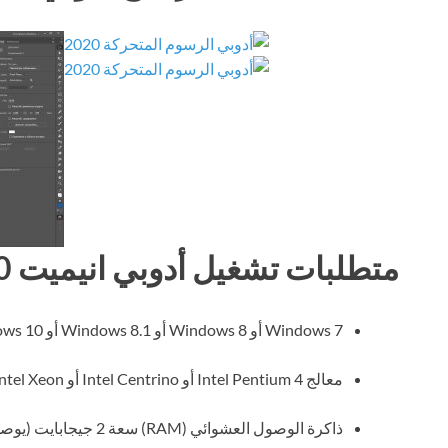
متطلبات تشغيل أدوبي انيميت 2020
Windows 7 أو Windows 8 أو Windows 8.1 أو Windows 10 (64 بت)
معالج Intel Pentium 4 أو Intel Centrino أو Intel Xeon أو Intel Core Duo
ذاكرة الوصول العشوائي (RAM) سعة 2 جيجابايت (يوصى بـ 4 جيجابايت)