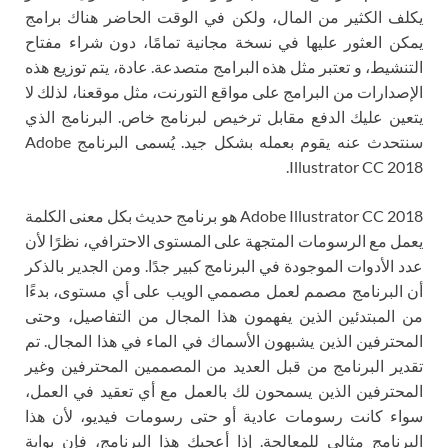
يكلف الكثير من المال، ولكن في الوقت الحاضر هناك برامج
يمكن العثور عليها في نسخة مجانية تمامًا، دون شراء مفتاح
التنشيط، و تعتبر مثل هذه البرامج متصدعة. عادة، يتم توزيع هذه
الإصدارات من البرامج على مواقع التورنت، مثل موقعنا، لذلك لا
يتعين عليك الدفع مقابل ترخيص لبرنامج خاص. البرنامج الذي
سنتحدث عنه يقوم بعمله بشكل جيد. يُسمى البرنامج Adobe
Illustrator CC 2018.
Adobe Illustrator CC 2018 هو برنامج حديث بكل معنى الكلمة
يعمل مع الرسومات المتجهة على المستوى الاحترافي، نظرًا لأن
عدد الأدوات الموجودة في البرنامج كبير جدًا. ومن الجدير بالذكر
أن البرنامج مصمم لعمل مصممي الويب على أي مستوى، بدءًا
من المبتدئين الذين يفهمون هذا المجال من التفاصيل، وحتى
المحترفين الذين يشبهون الأسماك في الماء في هذا المجال. تم
تقدير البرنامج من قبل العديد من المصممين المحترفين وغير
المحترفين الذين يسمحون لك بالعمل مع أي تعقيد في العمل،
سواء كانت رسومات عادية أو حتى رسومات فيديو، لأن هذا
البرنامج مثالي للمعالجة. إذا أعجبك هذا البرنامج، فإن بوابة