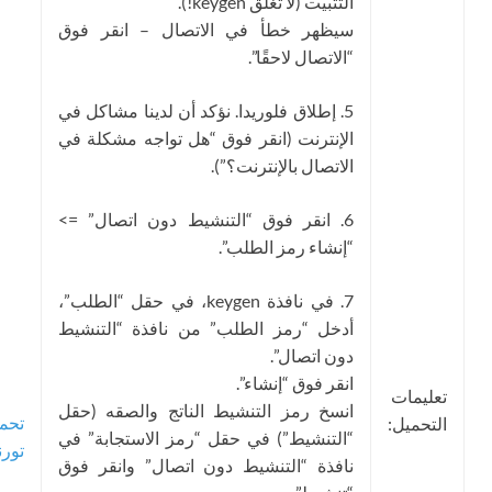
التثبيت (لا تغلق keygen!).
سيظهر خطأ في الاتصال – انقر فوق
“الاتصال لاحقًا”.
5. إطلاق فلوريدا. نؤكد أن لدينا مشاكل في
الإنترنت (انقر فوق “هل تواجه مشكلة في
الاتصال بالإنترنت؟”).
6. انقر فوق “التنشيط دون اتصال” =>
“إنشاء رمز الطلب”.
7. في نافذة keygen، في حقل “الطلب”،
أدخل “رمز الطلب” من نافذة “التنشيط
دون اتصال”.
انقر فوق “إنشاء”.
تعليمات
انسخ رمز التنشيط الناتج والصقه (حقل
تحميل
التحميل:
“التنشيط”) في حقل “رمز الاستجابة” في
تورنت
نافذة “التنشيط دون اتصال” وانقر فوق