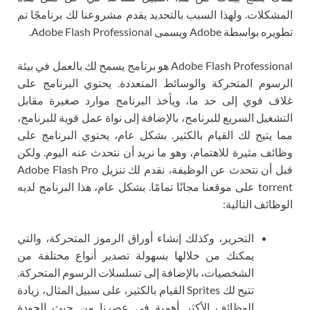
مشكلات. ولهذا السبب بالتحديد يقدم مشروعنا لك برنامجًا تم
ه بواسطة Adobe ويسمى Adobe Flash Professional.
Adobe Flash Professional هو برنامج يسمح لك بالعمل في بيئة
رسوم المتحركة والوسائط المتعددة. يحتوي البرنامج على
اف قوي إلى حد ما، ويأخذ البرنامج موارد صغيرة مقابل
تشغيل السريع للبرنامج، بالإضافة إلى نواة عمل قوية للبرنامج،
ا يتيح لك القيام بالكثير. بشكل عام، يحتوي البرنامج على
ائف مثيرة للاهتمام، وهو ما نريد أن نتحدث عنه اليوم. ولكن
قبل أن نتحدث عن الوظيفة، نقدم لك تنزيل Adobe Flash Pro
torrent على موقعنا مجانًا تمامًا. بشكل عام، هذا البرنامج لديه
وظائف التالية:
التحرير، وكذلك إنشاء أوراق الرموز المتحركة، والتي
يمكنك من خلالها بسهولة تصدير أنواع مختلفة من
الشخصيات، بالإضافة إلى تسلسلات الرسوم المتحركة.
تتيح لك Sprites القيام بالكثير، على سبيل المثال، زيادة
الوظائف الأكثر أهمية في عصرنا من حيث الجودة