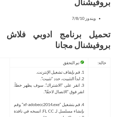
روفيشنال
ويندوز 7/8/10
حميل برنامج ادوبي فلاش
روفيشنال مجانا
حالة:
تم التحقق
1. قم بإيقاف تشغيل الإنترنت.
2. ابدأ التثبيت، حدد “تثبيت”.
3. انقر على “الاشتراك”. سوف يظهر خطأ.
انقر فوق “الاتصال لاحقًا”.
4. قم بتشغيل “xf-adobecc2014.exe” وقم
بإنشاء مسلسل لـ FL CC. انسخه في نافذة