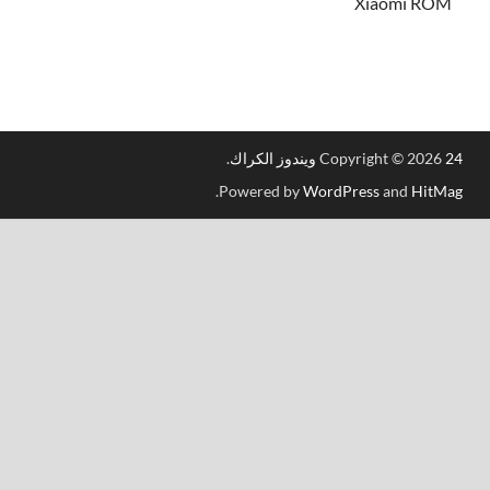
Xiaomi ROM
 الكراك
Copyright © 2026
.
.
Powered by
WordPress
and
HitM