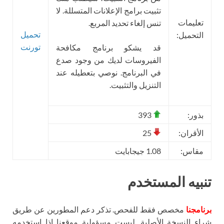
تثبيت برامج الإعلانات المتسللة. لا
تعليمات
تنس إلغاء تحديد المربع.
تحميل
التحميل:
تورنت
قد يشكو برنامج مكافحة
الفيروسات لديك من وجود صدع
في البرنامج. نوصي بتعطيله عند
التنزيل والتثبيت.
بذور:
393
الأقران:
25
مقاس:
1.08 جيجابايت
تنبيه المستخدم
برنامجنا
مخصص فقط للفحص. تذكر دعم المطورين عن طريق
شراء النسخة الأصلية. ليست مسؤولية موقعنا إذا استخدمه