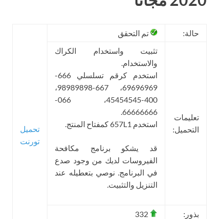
حالة:
تم التحقق
تثبيت واستخدام الكراك
والاستخدام.
استخدم كرقم تسلسلي 666-
69696969، 667-98989898،
400-45454545، 066-
66666666.
تعليمات
استخدم 657L1 كمفتاح المنتج.
تحميل
التحميل:
تورنت
قد يشكو برنامج مكافحة
الفيروسات لديك من وجود صدع
في البرنامج. نوصي بتعطيله عند
التنزيل والتثبيت.
بذور:
332