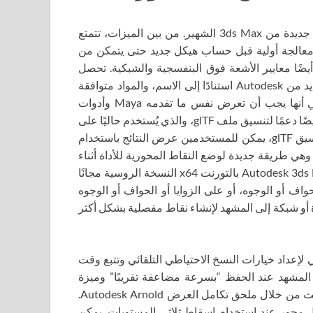
Autodesk 3ds Max 2023 (3ds Max 2023 متصدع) – نسخة جديدة من 3ds Max الشهير. من بين الميزات، تتمتع
النموذج كخطوة معالجة أولية قبل حساب هيكل جديد حتى يتمكن من
البيانات الكبيرة. Retpology يدعم الآن أيضًا معايير الأشعة فوق البنفسجية والشبكية. تحصل
المواد المادية لـ 3ds Max على وضع عرض سطحي قياسي جديد من Autodesk استنادًا إلى الاسم، والمواد متوافقة
تمامًا مع مواصفات السطح القياسية من Autodesk، مما يعني أنها يجب أن تعرض نفس ما تقدمه Maya وأدوات
Autodesk الأخرى التي تدعم هذه المواصفات. يتضمن التحديث أيضًا دعمًا لتنسيق ملف glTF، والذي يُستخدم حاليًا على
نطاق واسع في تطبيقات DCC. بالإضافة إلى تصدير النماذج بتنسيق glTF، يمكن للمستخدمين عرض النتائج باستخدام
دة glTF. تتضمن تحسينات سير العمل Snap Working Pivot، وهي طريقة جديدة لوضع النقاط المحورية للأداة أثناء
النمذجة ثلاثية الأبعاد أو إنشاء الشخصيات. قم بتنزيل Autodesk 3ds Max 2023 بالتورنت x64 النسخة الروسية مجانًا
واف أو الوجوه، أو على الزوايا أو الحواف أو الوجوه
 أو شبكة إلى المشهد لإنشاء نقاط مفصلية بشكل أكثر
لإعداد خيارات النسخ الاحتياطي التلقائي وتتبع وقت
لمشهد عند الحفظ “بسرعة مضاعفة تقريبًا” وميزة
“تحديد الإطباق” التي تكون “أسرع بثلاث مرات”. تم توفير التحديث من خلال ملحق تكامل العرض Autodesk Arnold.
فة على كل محور عند استخدام إسقاط ثلاثي المستويات. يمكن