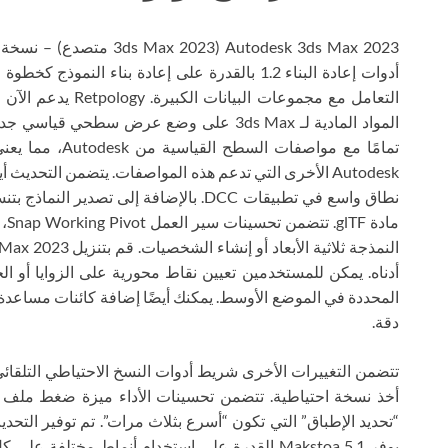
أدوات إعادة البناء 1.2 بالقدرة على إعادة بناء 
التعامل مع مجموعات 
ما
أدناه. يمكن للمستخدمين تعيين نقاط محورية على الزوايا أو الح
المحددة في الموضع الأوسط. يمكنك أيضًا إضافة كائنات مساعدة
دقة.
تتضمن التغييرات الأخرى شريط أدوات النسخ الاحتياطي التلقائي 
أخذ نسخة احتياطية. تتضمن تحسينات الأداء ميزة ضغط ملف ا
يوفر Makstoa 5.1 القدرة على استخدام أنماط مختل