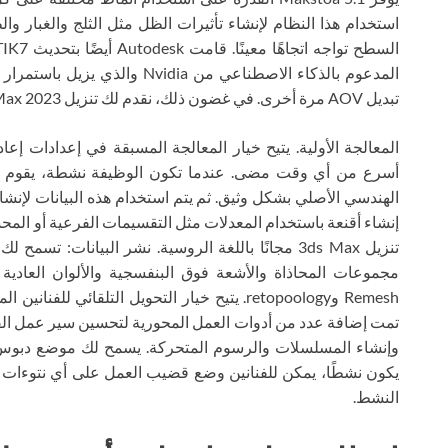
استخدام هذا النظام لإنشاء تأثيرات الظل مثل الثلج والغبار 
تبديل AOV مرة أخرى. في غضون ذلك، نقدم لك تنزيل Autodesk 3ds Max 2023 المكسور مجانًا باللغة الروسية.
المعالجة الأولية. يتيح خيار المعالجة المسبقة في إعدادات إع
أسرع من أي وقت مضى. عندما تكون الوظيفة نشطة، يقوم ال
الهندسي الأصلي بشكل وثيق. ثم يتم استخدام هذه البيانات لإنشاء
إنشاء أقنعة باستخدام المعدلات مثل التقسيمات الفرعية أو المحس
تنزيل 3ds Max مجانًا باللغة الروسية. نشر البيانات: ت
مجموعات المحاذاة والأشعة فوق البنفسجية والألوان العادية 
Remesh وretopoology. يتيح خيار التحويل التلقائي
تمت إضافة عدد من أدوات العمل المحورية لتحسين سير عمل الفنا
وإنشاء المسلسلات والرسوم المتحركة. يسمح لك موضع دبوس 
يكون نشطًا، يمكن للفنانين وضع قضيب العمل على أي نتوءات أ
النشط.