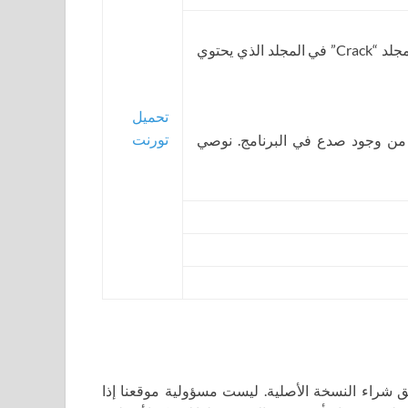
2. انسخ والصق الملف “3dsmax.exe” من المجلد “Crack” في المجلد الذي يحتوي
تحميل
تورنت
 من وجود صدع في البرنامج. نوصي
اء النسخة الأصلية. ليست مسؤولية موقعنا إذا