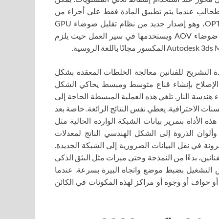
والطحالب عندما يتم تطبيق المادة فقط على أجزاء من
السطح تواجه اتجاهًا معينًا. قامت Autodesk أيضًا بتحديث OPTIK7، وهو إصدار جديد من نظام تقليل ضوضاء GPU
المدعوم بالذكاء الاصطناعي من Nvidia والذي يزيل باستمرار ضوضاء AOV ويستخدمها في سير العمل حيث يلزم
ادة التشريح للفنانين معالجة الخلطات المعقدة بشكل
إصلاح بإنشاء قناع متوسط ​​ومبسط يحاكي الشكل
 هندسة النار. تلغي هذه العملية المبسطة الحاجة إلى
نات الاحترافية. يعطي نفس النتائج الرائعة. خاصة بعد
سمح لك هذه الأداة بتمرير بيانات الشبكة الواردة الحالية مثل
وألوان الذروة إلى الشكل الهندسي الناتج لمعدلات
 للفنانين المرونة في نقل البيانات الضرورية إلى الشبكة الجديدة.
نين، بدءًا من النمذجة وحتى ميزات مثل البثق الذكي
التشغيل بضبط موضع واتجاه البيرة بسرعة. عندما
و حواف أو وجوه أو مراكز لهذه المكونات في الكائن