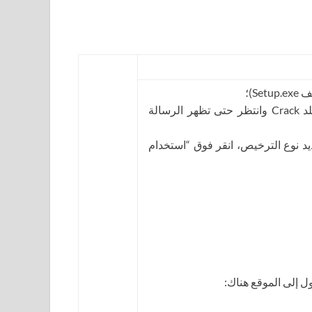
2. قم بتشغيل ملف AdskNLM.exe من مجلد Crack وانتظر حتى تظهر الرسالة
ديد نوع الترخيص، انقر فوق “استخدام
ول إلى الموقع هناك: