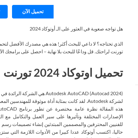
تحميل الآن
هل تواجه صعوبة في العثور على الـ أوتوكاد 2024
الذي تحتاجه؟ لا داعي للبحث أكثر! هذه هي مصدرك الأفضل لتحمي
تورنت لراحتك. قل وداعًا للبحث بلا نهاية – احصل على برامجك ال
تحميل اوتوكاد 2024 تورنت
لشركة Autodesk. لقد كانت بمثابة أداة موثوقة للمهن
للفنيين المحترفين والمصممين المبتدئين إنشاء تصميمات رسم بأي ت
حاليا، اكتسب أوتوكاد عددا كبيرا من الأدوات اللازمة التي س