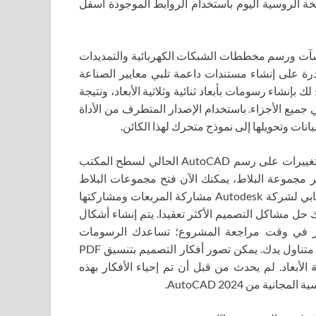
ة. يمكنك تنزيل AutoCAD 2024 torrent x64 النسخة الروسية اليوم باستخدام الروابط الموجودة أسفل
نشآت ورسم مخططات الشبكات الكهربائية والتمديدات
لقدرة على إنشاء مستندات داعمة تلبي معايير الصناعة
 بإنشاء رسومات بأبعاد ثنائية وثلاثية الأبعاد، ونتيجة
جميع الأجزاء. باستخدام الإصدار المتطرف من الأداة
انات وتحويلها إلى نموذج متحرك لهذا الكائن.
التتبع: أضف ملاحظات وعلامات لتصميم التغييرات دون إجراء تغييرات على رسم AutoCAD الحالي لسطح المكتب
ر مجموعة البلاط، يمكنك الآن فتح مجموعات البلاط
بشكل أسرع من أي وقت مضى. يتيح لك النظام الأساسي السحابي لشركة Autodesk مشاركة المربعات ومشاركتها
ك حل مشاكل التصميم الأكثر تعقيدا. يتم إنشاء أشكال
بير في وقت مراجعة المشروع؛ تساعدك الرسومات
البارامترية في الحصول على جميع المعلومات التي تحتاجها في متناول يدك. يمكن تصور أفكار التصميم بتنسيق PDF
 الأبعاد. لم يحدث من قبل أن تم إحياء الأفكار بهذه
 من AutoCAD 2024.