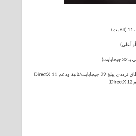
محول فيديو مزود بذاكرة فيديو بسعة 2 جيجابايت ونطاق ترددي يبلغ 29 جيجابايت/ثانية ودعم DirectX 11