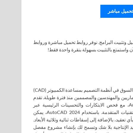
تحميل مباشر
ل وتثبيت البرامج. نوفر روابط تحميل مباشرة وروابط
آن واستمتع بالتثبيت بسهولة بنقرة واحدة فقط!
Autodesk AutoCAD (Autocad 2024) هي الشركة الرائدة في السوق في أنظمة التصميم بمساعدة الكمبيوتر (CAD)
دسين المعماريين والمهندسين والمصممين منذ فترة طويلة. تقدم
هذه المقالة نظرة عامة مختصرة عن تطور برنامج AutoCAD، مع فحص الابتكارات والتحسينات الرئيسية عبر
الإصدارات المختلفة وتأثيرها على سير العمل والتكامل مع التقنيات المتقدمة. باستخدام AutoCAD 2024، يمكن
عقيد، بالإضافة إلى إسقاطات ثنائية وثلاثية الأبعاد.
تزيد الإنتاجية بلا شك وتسمح لك بإنشاء مشروع مفصل