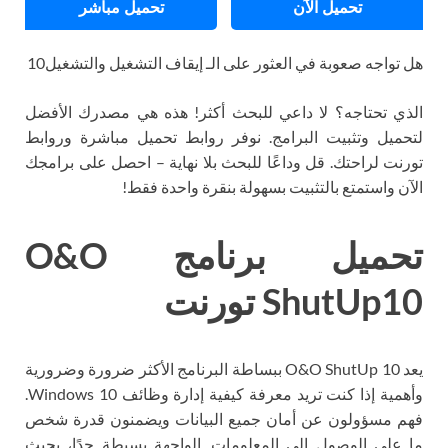
تحميل الآن
تحميل مباشر
هل تواجه صعوبة في العثور على الـ إيقاف التشغيل والتشغيل10
الذي تحتاجه؟ لا داعي للبحث أكثر! هذه هي مصدرك الأفضل
لتحميل وتثبيت البرامج. نوفر روابط تحميل مباشرة وروابط
تورنت لراحتك. قل وداعًا للبحث بلا نهاية – احصل على برامجك
الآن واستمتع بالتثبيت بسهولة بنقرة واحدة فقط!
تحميل برنامج O&O
ShutUp10 تورنت
يعد O&O ShutUp 10 ببساطة البرنامج الأكثر ضرورة وضرورية
وأهمية إذا كنت تريد معرفة كيفية إدارة وظائف Windows 10.
فهم مسؤولون عن أمان جميع البيانات ويضمنون قدرة شخص
ما على الوصول إلى المعلومات. الواجهة بسيطة جدًا، بحيث