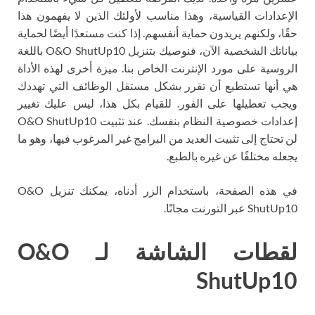
الإعدادات القياسية، وهذا مناسب لأولئك الذين لا يفهمون هذا
حقًا، ولكنهم يريدون حماية أنفسهم. إذا كنت مستعدًا أيضًا لحماية
بياناتك الشخصية الآن، فنوصيك بتنزيل O&O ShutUp10 باللغة
الروسية على مورد الإنترنت الخاص بنا. ميزة أخرى لهذه الأداة
هي أنها تستطيع أن تقرر بشكل مستقل الوظائف التي تهددك
ويجب تعطيلها على الفور. للقيام بكل هذا، ليس عليك تغيير
إعدادات خصوصية النظام بنفسك. عند تثبيت O&O ShutUp10
لن تحتاج إلى تثبيت العديد من البرامج غير المرغوب فيها، وهو ما
يجعله مختلفًا عن غيره بالطبع.
في هذه الصفحة، باستخدام الزر أدناه، يمكنك تنزيل O&O
ShutUp10 عبر التورنت مجانًا.
لقطات الشاشة لـ O&O
ShutUp10