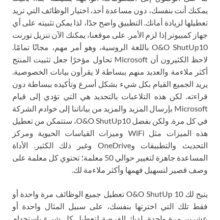
يمكنك أنت بنفسك، دون مساعدة أحد، اختيار الوظائف التي تريد
تعطيلها لزيادة أمانك. التطبيق واضح جدًا، لذا يمكن تثبيته على أي
جهاز كمبيوتر إذا لزم الأمر. على موقعنا، يمكنك الآن تنزيل تورنت
O&O ShutUp10 باللغة الروسية، وهو أمر مهم، مجانًا تمامًا.
لاحظ الكثيرون أن Microsoft تحاول مؤخرًا جعل تثبيت المنتج
أكثر ملاءمة والعديد منهم ببساطة لا يقرأون بيانات الخصوصية.
يريد الجميع القيام بكل شيء بشكل أسرع وتأكيده ببساطة دون
قراءته. لكن هذه التلاعبات بالتحديد هي التي تؤدي إلى قيام
Microsoft بإرسال المزيد والمزيد من بياناتنا إلى خوادم الشركة
في كل مرة. ولكن بفضل O&O ShutUp10، ستتمكن من تعطيل
هذه الميزات مثل WiFi وميزات القياسات الحيوية ومركز
التحديث والتطبيقات وOneDrive وغير ذلك الكثير. الأداة
المساعدة جاهزة لتغيير حوالي 50 معلمة؛ تحتوي كل معلمة على
وصف قصير لتسهيل فهمها وأكثر ملاءمة لك.
يتيح لك O&O ShutUp 10 تعطيل جميع الوظائف مرة واحدة أو
فقط تلك التي اخترتها بنفسك، على سبيل المثال واحدة أو
عشرين مرة واحدة. لديك الفرصة لتعطيل كل شيء باستخدام