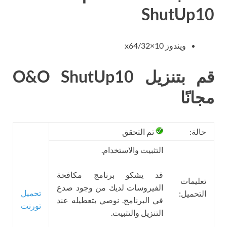
ShutUp10
ويندوز 10×32/x64
قم بتنزيل O&O ShutUp10
مجانًا
حالة:
تم التحقق
التثبيت والاستخدام.
قد يشكو برنامج مكافحة
تعليمات
الفيروسات لديك من وجود صدع
تحميل
التحميل:
في البرنامج. نوصي بتعطيله عند
تورنت
التنزيل والتثبيت.