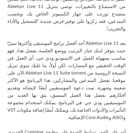
من الاستمتاع بالتغييرات، نوصي بتنزيل Ableton Live 11
متصدع تورنت على جهاز الكمبيوتر الخاص بك. وبحسب
المبدعين، فقد ركزوا على توفير فرص جديدة “للتسجيل والأداء
والتجريب”.
يعد Ableton Live 11 أحد أفضل برامج الموسيقى وأكثرها تميزًا
حيث يتوفر لديك خيار الترتيب ووضع الجلسة. بفضل هذا، فهو
مناسب بسهولة للعمل في الاستوديو ودي جي، أي العمل في
الوقت الحقيقي مع المسارات. لكن أولاً، ما عليك سوى تنزيل
النسخة الروسية من Ableton Live 11 Suite torrent الآن على
موقعنا. بفضل المبدعين والمشاركين، هذا البرنامج هو الأكثر
شعبية وشهرة. تمت دعوة الموسيقيين أيضًا لإنشائه وتقديم
أفكارهم. بفضل هذا العمل المنسق، يثق بها العديد من
الموسيقيين ودي جي. في البرنامج، يمكنك استخدام مجموعة
التأثيرات والأدوات الخاصة بك، ويمكنك أيضًا إضافة مكونات VST
وASIO وCore Audio الإضافية.
أود على الفور تسليط الضوء على وظيفة Comping الجديدة،