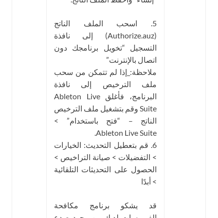
5. اسحب الملف الناتج
(Authorize.auz) إلى نافذة
التسجيل “تخويل برنامجك دون
اتصال بالإنترنت”
ملاحظة:_إذا لم تتمكن من سحب
ملف الترخيص إلى نافذة
البرنامج، فأغلق Ableton Live
Suite وقم بتشغيل ملف الترخيص
الناتج – “فتح باستخدام” >
Ableton Live Suite.
6. قم بتعطيل التحديث: الخيارات
> التفضيلات > صيانة التراخيص >
الحصول على التحديثات التلقائية
> أبدًا
قد يشكو برنامج مكافحة
الفيروسات لديك من وجود صدع