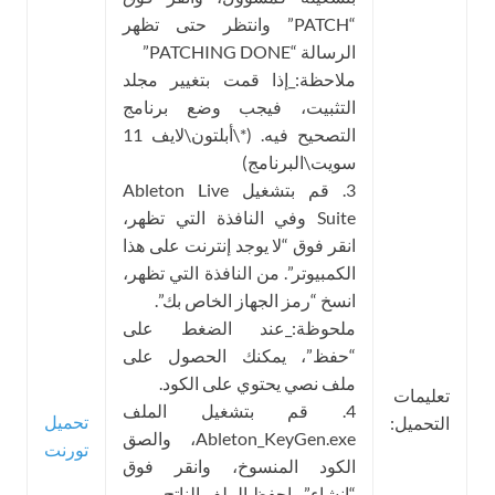
“PATCH” وانتظر حتى تظهر
الرسالة “PATCHING DONE”
ملاحظة:_إذا قمت بتغيير مجلد
التثبيت، فيجب وضع برنامج
التصحيح فيه. (*\أبلتون\لايف 11
سويت\البرنامج)
3. قم بتشغيل Ableton Live
Suite وفي النافذة التي تظهر،
انقر فوق “لا يوجد إنترنت على هذا
الكمبيوتر”. من النافذة التي تظهر،
انسخ “رمز الجهاز الخاص بك”.
ملحوظة:_عند الضغط على
“حفظ”، يمكنك الحصول على
ملف نصي يحتوي على الكود.
تعليمات
4. قم بتشغيل الملف
تحميل
التحميل:
Ableton_KeyGen.exe، والصق
تورنت
الكود المنسوخ، وانقر فوق
“إنشاء” واحفظ الملف الناتج.