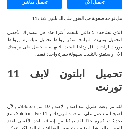
تحميل الآن
تحميل مباشر
هل تواجه صعوبة في العثور على الـ ابلتون لايف 11
الذي تحتاجه؟ لا داعي للبحث أكثر! هذه هي مصدرك الأفضل
لتحميل وتثبيت البرامج. نوفر روابط تحميل مباشرة وروابط
تورنت لراحتك. قل وداعًا للبحث بلا نهاية – احصل على برامجك
الآن واستمتع بالتثبيت بسهولة بنقرة واحدة فقط!
تحميل ابلتون لايف 11
تورنت
لقد مر وقت طويل منذ إصدار الإصدار 10 من Ableton. والآن
أصبح المبدعون على استعداد لتزويدك بـ Ableton Live 11، مع
تحديثات كبيرة جدًا. لقد تمكنا من إضافة الحد الأقصى لعدد
الميزات إلى هذا البرنامج وتحسين الوظائف الحالية. لكي تتمكن