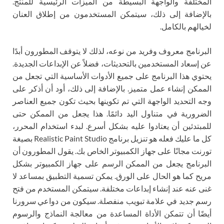
المختلفة والواجهة البسيطة من الميزات الرئيسية للمنتج.
بالإضافة إلى ذلك، سيتمكن المستخدمون من إطلاق العنان
لخيالهم بالكامل.
البرنامج معروف وفريد ​​من نوعه، لذلك لا يتوقف المطورون أبدًا
عن إسعاد المستخدمين بالتحديثات، فضلاً عن الإبداعات الجديدة.
يحتوي هذا البرنامج على جميع الأدوات الأساسية التي تجعل من
الممكن إنشاء عمل متميز. بالإضافة إلى ذلك، أود أن أذكر على
وجه التحديد الواجهة التي تم تكوينها بحيث تكون جميع العناصر
الضرورية في متناول اليد دائمًا. هذا يجعل من الممكن حتى
للمبتدئين أن يعتادوا عليه بشكل أسرع. لبدء استخدام المحرر،
كل ما عليك فعله هو تنزيل برنامج Realistic Paint Studio بصيغة
تورنت مجانًا على جهاز الكمبيوتر الخاص بك. يقول المطورون أن
البرنامج يجعل من الممكن الرسم على جهاز الكمبيوتر بشكل
مريح كما هو الحال على الورق. يمكن تسمية التطبيق بمساعد لا
غنى عنه عند إنشاء إبداعات مختلفة. سيتمكن المستخدم من فتح
رسم جديد في علامة تبويب منفصلة. سيكون من دواعي سرورنا
أيضًا أن تتمكن الأداة المساعدة من معالجة النماذج والرسوم