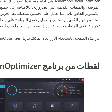
Ashampoo WinOptimizer هي أداة مساعدة 
المؤقتة، والملفات القديمة غير الضرورية، بالإضافة إلى جميع
الكمبيوتر الخاص بك، مما يعمل على تحسين تشغيله. يعد تحرير ال
لتحسين جهاز الكمبيوتر الخاص بالعمل. يحتوي البرنامج على وظا
تكوين تنظيف الملفات حسب تقديرك ببضع نقرات بالماوس، لضمان 
في هذه الصفحة، باستخدام الزر أدناه، يمكنك تنزيل Ashampoo WinOptimizer عبر التورنت مجانًا.
لقطات من برنامج Ashampoo WinOptimizer