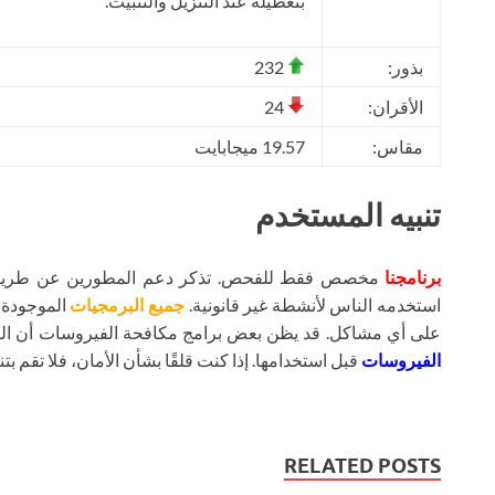
بتعطيله عند التنزيل والتثبيت.
بذور:
232
الأقران:
24
مقاس:
19.57 ميجابايت
تنبيه المستخدم
برنامجنا
مخصص فقط للفحص. تذكر دعم المطورين عن طريق شر
استخدمه الناس لأنشطة غير قانونية.
جميع البرمجيات
الموجودة ع
على أي مشاكل. قد يظن بعض برامج مكافحة الفيروسات أن ال
الفيروسات
قبل استخدامها. إذا كنت قلقًا بشأن الأمان، فلا تقم بتنز
RELATED POSTS