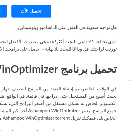
تحميل الآن
هل تواجه صعوبة في العثور على الـ اشامبو وينوبتيمايزر
الذي تحتاجه؟ لا داعي للبحث أكثر! هذه هي مصدرك الأفضل لتحمي
تورنت لراحتك. قل وداعًا للبحث بلا نهاية – احصل على برامجك ال
تحميل برنامج Ashampoo WinOptimizer تورنت
في الوقت الحاضر، تم إنشاء العديد من البرامج لتنظيف جهاز ا
بحيث أصبح من المستحيل حتى إدراجها في قائمة. في الواقع، هذ
الكمبيوتر الخاص به بشكل مستقل من أصغر البرامج التي، بشكل 
جميع البرامج، يعتبر mizer
الخاص بك، فيمكنك تنزيل Ashampoo WinOptimizer torrent مجانًا تمامًا على موقعنا.