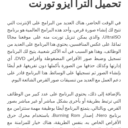
تحميل الترا ايزو تورنت
في الوقت الحاضر، هناك العديد من البرامج على الإنترنت التي
تتيح لك إنشاء صورة قرص، وأحد هذه البرامج العالمية هو برنامج
UltraISO، والذي يمكن تنزيل تورنت منه على موقعنا مجانًا
تمامًا. على عكس المنافسين، يحتوي هذا البرنامج على العديد من
الوظائف، وهذا هو السبب في أنه الأكثر شعبية. يتيح لك البرنامج
تسجيل وضبط صور الأقراص المضغوطة وأقراص DVD، أي
إدارتها وكذلك حذفها من الصورة بأكملها دون تفريغها. قم أيضًا
بإنشاء الصور ثم تسجيلها على الوسائط. هذا البرنامج قادر على
دعم العمل مع العديد من تنسيقات صور القرص الشائعة اليوم.
بالإضافة إلى ذلك، يحتوي البرنامج على عدد كبير من الوظائف
التي ترتبط بطريقة أو بأخرى بشكل مباشر أو غير مباشر بصور
القرص. وبالتالي، يتمتع البرنامج أيضًا بوظيفة مهمة ستتزامن مع
برنامج Nero، إصدار Burning Rom، باستخدام محرك حرق
الأقراص الخاص به. بنفس الطريقة، هناك خيار للمزامنة مع