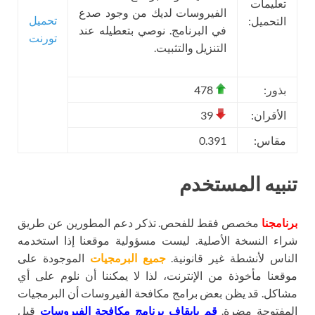
تعليمات
الفيروسات لديك من وجود صدع
تحميل
التحميل:
في البرنامج. نوصي بتعطيله عند
تورنت
التنزيل والتثبيت.
بذور:
478
الأقران:
39
مقاس:
0.391
تنبيه المستخدم
برنامجنا
مخصص فقط للفحص. تذكر دعم المطورين عن طريق
شراء النسخة الأصلية. ليست مسؤولية موقعنا إذا استخدمه
الناس لأنشطة غير قانونية.
جميع البرمجيات
الموجودة على
موقعنا مأخوذة من الإنترنت، لذا لا يمكننا أن نلوم على أي
مشاكل. قد يظن بعض برامج مكافحة الفيروسات أن البرمجيات
المفتوحة مضرة.
قم بإيقاف برنامج مكافحة الفيروسات
قبل