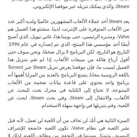
Steam، والذي يمكنك تنزيله عبر موقعنا الإلكتروني.
يعد Steam أحد عملاء الألعاب المشهورين عالميًا ولديه أكبر عدد
من الألعاب المتوفرة على الإنترنت لدينا. منشئو هذا العميل هم
Valve، ومديره الرئيسي، حتى يومنا هذا، غابي نيويل، الذي أصبح
أيضًا أحد مؤسسي هذا المنتج، الذي تم إصداره في عام 1996.
التاريخ هو التاريخ، لكن البرنامج لا يزال ضخمًا، ونحن سوف حتى
أقول أرباح هائلة من مبيعات الألعاب. إذا لم تقم بتنزيل هذا
العميل لسبب ما، فإن موقعنا يعرض تنزيل Steam عبر Torrent
باللغة الروسية مجانا. يتمتع البرنامج بالعديد من المزايا أهمها أنه
برنامج واحد يحتوي على قاعدة بيانات ضخمة من الألعاب
المتنوعة. لا تحتاج إلى الكتابة في محرك بحث للبحث عن
الألعاب، والانتقال إلى Steam، وفي بحث Steam، ابحث عن
اللعبة، وقم بتنزيلها في واجهة سهلة الاستخدام.
الميزة الثانية هي أنك لن تخاف من أن اللعبة لن تعمل، لأنه قبل
نشر اللعبة في نظام Valve، تكون اللعبة خاضعة للإشراف
المسبق، وتتمثل مهمتها في التحقق من وظائف اللعبة. لذلك لا