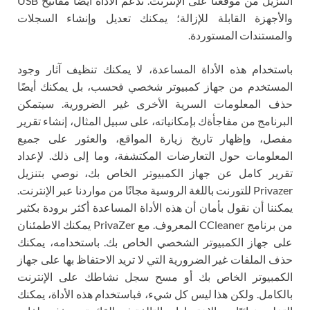
التنزيل من موقعنا على الإنترنت. تدعم الأداة أيضًا مفاتيح USB
والأجهزة القابلة للإزالة؛ يمكنك تعديل وإنشاء السجلات
والمستندات المستوردة.
باستخدام هذه الأداة المساعدة، لا يمكنك تنظيف آثار وجود
المستخدم من جهاز كمبيوتر شخصي فحسب، بل يمكنك أيضًا
حذف المعلومات السرية الأخرى غير الضرورية. سيتمكن
البرنامج من مفاجأةك بإمكانياته، على سبيل المثال، إنشاء تقرير
مفصل، وإظهار تاريخ زيارة المواقع، والعثور على جميع
المعلومات حول التعارضات المكتشفة، وما إلى ذلك. لإعداد
تقرير كامل عن جهاز الكمبيوتر الخاص بك، نوصي بتنزيل
Privazer للتورنت باللغة الروسية مجانًا من مواردنا عبر الإنترنت.
يمكننا أن نقول بأمان أن هذه الأداة المساعدة أكثر برودة بكثير
من برنامج CCleaner المعروف. مع PrivaZer يمكنك الاطمئنان
على جهاز الكمبيوتر الشخصي الخاص بك. باستخدامه، يمكنك
حذف الملفات غير الضرورية التي لا تريد الاحتفاظ بها على جهاز
الكمبيوتر الخاص بك أو مسح سجل نشاطك على الإنترنت
بالكامل. ولكن هذا ليس كل شيء، فباستخدام هذه الأداة، يمكنك