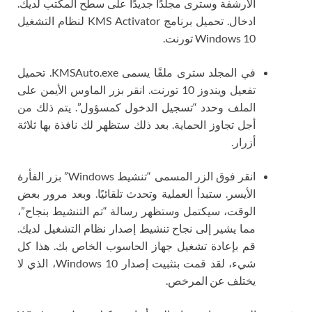
الأرشفة وسترى مجلدًا جديدًا على سطح المكتب لديك.
ادخال. تحميل برنامج KMS Activator لنظام التشغيل
Windows 10 تورنت.
في المجلد سترى ملفًا يسمى KMSAuto.exe. تحميل
تفعيل ويندوز 10 تورنت. انقر بزر الماوس الأيمن على
الملف وحدد “تسجيل الدخول كمسؤول”. يتم ذلك من
أجل تجاوز الحماية. بعد ذلك ستظهر لك نافذة بها ثلاثة
أزرار.
انقر فوق الزر المسمى “تنشيط Windows” بزر الفأرة
الأيسر. ستبدأ العملية وتحدث تلقائيًا. وبعد مرور بعض
الوقت، سيكتمل وستظهر رسالة “تم التنشيط بنجاح”،
مما يشير إلى نجاح تنشيط إصدار نظام التشغيل لديك.
قم بإعادة تشغيل جهاز الحاسوب الخاص بك. هذا كل
شيء، لقد قمت بتثبيت إصدار Windows 10، الذي لا
يختلف عن المرخص.