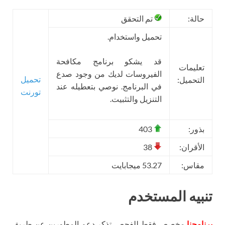
حالة:
تم التحقق
تحميل واستخدام.
قد يشكو برنامج مكافحة
تعليمات
الفيروسات لديك من وجود صدع
تحميل
التحميل:
في البرنامج. نوصي بتعطيله عند
تورنت
التنزيل والتثبيت.
بذور:
403
الأقران:
38
مقاس:
53.27 ميجابايت
تنبيه المستخدم
برنامجنا
مخصص فقط للفحص. تذكر دعم المطورين عن طريق