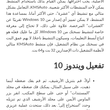
الأصلية، يجب اختراقها. يمكن القيام بذلك باستخدام المنشط.
يمكن لأحد المنشطات الأكثر شعبية، KMSAuto، التعامل بشكل
مثالي مع تنشيط أي “عشرة”، حتى الأكثر أمانا. بمساعدة هذا
المنشط، لا يمكن تمييز أي إصدار من Windows 10 تقريبًا عن
“العشرات” المرخصة. علاوة على ذلك، لا تحتاج إلى معرفة
خاصة لتنشيط نسختك من Windows 10. كل ما عليك فعله هو
اتباع أبسط التعليمات، وسيكون التنشيط ناجحًا. لا يهم عمق البت
في نسختك من نظام التشغيل، فإن منشط KMSAuto مثالي
لأنظمة التشغيل ذات الإصدارين 32 بت و64 بت.
تفعيل ويندوز 10
أولاً، قم بتنزيل الأرشيف، ثم قم بفك ضغطه أينما
ذهبت، على سبيل المثال، يمكنك فك ضغطه في مجلد
“المستندات” أو حتى على سطح المكتب. انقر بزر
الماوس الأيمن على مجلد الأرشيف الذي تم تنزيله
وحدد “استخراج إلى”. بعد ذلك، ستحدث عملية عزيزي