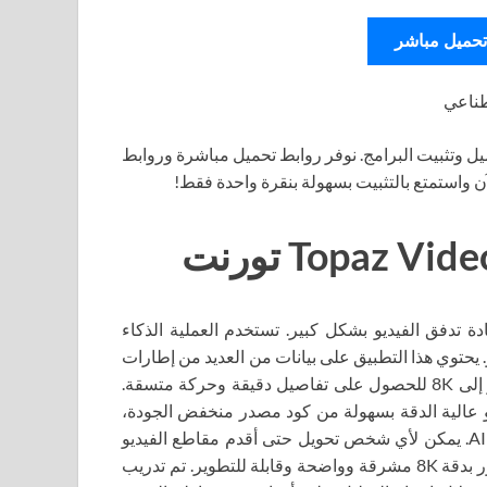
تحميل مباشر
صطناعي
ل وتثبيت البرامج. نوفر روابط تحميل مباشرة وروابط
آن واستمتع بالتثبيت بسهولة بنقرة واحدة فقط!
 لك أدواته زيادة تدفق الفيديو بشكل كبير. تستخدم العملية الذكاء
يحتوي هذا التطبيق على بيانات من العديد من إطارات
الفيديو المدخلة، مما يسمح لك بزيادة الحد الأقصى لدقة الفيديو إلى 8K للحصول على تفاصيل دقيقة وحركة متسقة.
يو عالية الدقة بسهولة من كود مصدر منخفض الجودة،
ولكن اليوم أصبح ذلك ممكنًا بفضل تقنية تحسين الفيديو الذكية AI. يمكن لأي شخص تحويل حتى أقدم مقاطع الفيديو
ذات الجودة المنخفضة على أقراص DVD أو SD القديمة إلى صور بدقة 8K مشرقة وواضحة وقابلة للتطوير. تم تدريب