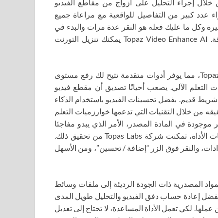
خلال إجراء التحليل على أزواج من مقاطع الفيديو
ء عدد كبير من التفاصيل للواقعية مع مراعاة جميع
يرة وكل ما عليك فعله هو النقر عدة مرات والبدء في
العرض، وخلال ذلك تحصل على صور فيديو ممتازة عالية الدقة. Topaz Video Enhance AI يمكنك تنزيل التورنت
قدمت شركة Topas Labs نسخة محدثة من تطبيق Topaz Video AI، مما يوفر أدوات متقدمة تتيح لك رفع مستوى
لى خوارزميات التعلم الآلي. يصعب أحيانًا تصديق أن مقطع فيديو
من شريط قديم. بفضل تحسينات الفيديو باستخدام الذكاء
ق الفيديو إلى دقة 8K، وهو ما يتم تحقيقه من خلال التقنيات التي تدعمها خوارزميات التعلم
ر موجودة في المادة المصدر، الأمر الذي يبدو مفاجئا
وغير مفهوم. وبعد تحليل آلاف ملفات الفيديو وتحسين خوارزميات الأداة، تمكنت شركة Topas Labs من تحقيق ذلك.
دادات، والنقر فوق الزر “إضافة / تحسين”، ومن الأسهل
لمواد المصدرية ذات الجودة الرديئة إلى ملفات وسائط
يقول خبراء Topas Labs أن هذا ممكن بفضل إعادة حساب دفق الفيديو والتحليل طويل المدى
ملها. لكي تعمل الأداة المساعدة، لا تحتاج إلى تعديل