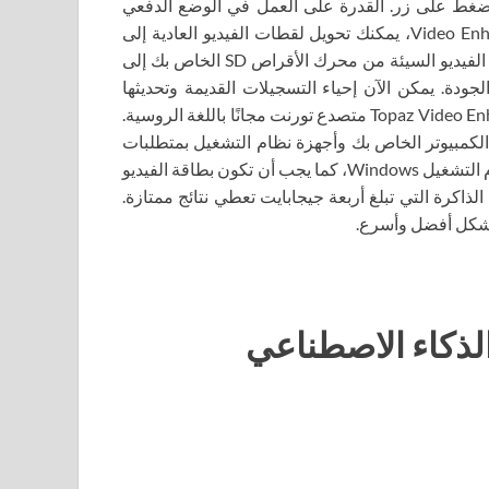
 الضغط على زر. القدرة على العمل في الوضع الدفعي
مفيدة جدًا. باستخدام أدوات الذكاء الاصطناعي الخاصة بـ Video Enhance، يمكنك تحويل لقطات الفيديو العادية إلى
صور مثالية وواضحة وعالية الدقة. يتيح لك البرنامج نقل مقاطع الفيديو السيئة من محرك الأقراص SD الخاص بك إلى
دة. يمكن الآن إحياء التسجيلات القديمة وتحديثها
لإظهارها بجودة ممتازة. في غضون ذلك، نوصي بتنزيل Topaz Video Enhancer AI متصدع تورنت مجانًا باللغة الروسية.
كمبيوتر الخاص بك وأجهزة نظام التشغيل بمتطلبات
نظام تحسين الذكاء الاصطناعي للفيديو. يجب أن يتم العمل بنظام التشغيل Windows، كما يجب أن تكون بطاقة الفيديو
لعاب، فمثلاً بطاقة الفيديو Invidia-GTH 1050 ذات الذاكرة التي تبلغ أربعة جيجابايت تعطي نتائج ممتازة.
 بشكل أفضل وأسرع.
الذكاء الاصطناعي