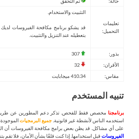
حالة:
تم التحقق
التثبيت والاستخدام.
تعليمات
قد يشكو برنامج مكافحة الفيروسات لديك
التحميل:
بتعطيله عند التنزيل والتثبيت.
بذور:
307
الأقران:
32
مقاس:
410.34 ميجابايت
تنبيه المستخدم
برنامجنا
مخصص فقط للفحص. تذكر دعم المطورين عن طريق شر
استخدمه الناس لأنشطة غير قانونية.
جميع البرمجيات
الموجودة ع
على أي مشاكل. قد يظن بعض برامج مكافحة الفيروسات أن ال
الفيروسات
قبل استخدامها. إذا كنت قلقًا بشأن الأمان، فلا تقم بتنز