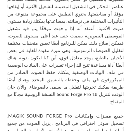
عناصر التحكم في التشغيل المضمنة لتشغيل الأغنية أو إيقافها
مؤقتًا أو مقاطعتها. يحتوي التطبيق على مجموعة متنوعة من
التأثيرات المختلفة في ترسانته، بمساعدتها يمكنك زيادة مستوى
صوت الأغنية، أعتقد أنه إذا واجهت موقفًا يتم فيه تشغيل
الموسيقى التصويرية بصمت حتى عند أعلى مستوى للصوت،
فيمكن إصلاح ذلك. يمكن للبرنامج أيضًا تعيين منحنيات مختلفة
لتقليل الضوضاء الرسومية، وهي ميزة مفيدة للغاية في بعض
الأحيان. بالطبع، يوجد معادل قوي، أين كنا لنكون بدونه. هناك
أيضًا أداة مساعدة تتيح لك إجراء تغييرات على البيانات الوصفية
في ملف البيانات الوصفية. يمكنك حفظ الصوت الصادر من
الميكروفون في ملف وحفظه بالتنسيق المحدد. وهناك أيضًا
طريقة يمكنك تجربتها لتقليل ما يسمى بالضوضاء. والآن حان
الوقت لتنزيل Sound Forge Pro 18 النسخة الروسية مجانًا مع
المفتاح.
جميع مميزات وإمكانيات MAGIX SOUND FORGE Pro.
تسجيل صوتي احترافي في البرنامج . يزيل الصوت من جميع
أنواع المسارات الصوتية. جميع الأدوات الأساسية للعمل مع