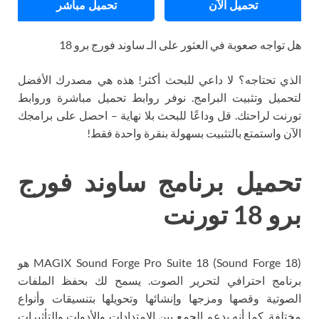
تحميل الآن
تحميل مباشر
هل تواجه صعوبة في العثور على الـ ساوند فورج برو 18
الذي تحتاجه؟ لا داعي للبحث أكثر! هذه هي مصدرك الأفضل
لتحميل وتثبيت البرامج. نوفر روابط تحميل مباشرة وروابط
تورنت لراحتك. قل وداعًا للبحث بلا نهاية – احصل على برامجك
الآن واستمتع بالتثبيت بسهولة بنقرة واحدة فقط!
تحميل برنامج ساوند فورج
برو 18 تورنت
MAGIX Sound Forge Pro Suite 18 (Sound Forge 18) هو
برنامج احترافي لتحرير الصوت. يسمح لك بحفظ الملفات
الصوتية وقصها ومزجها وإنشائها وتحويلها بتنسيقات وأنواع
مختلفة. كما أنه يدعم الجمع بين الامتدادات والأدوات والتأثيرات