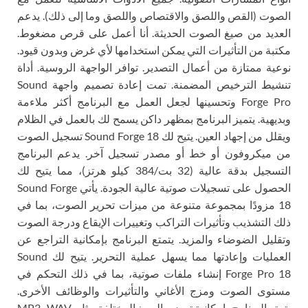
الصوت (القص واللصق والاقتصاص واللصق وما إلى ذلك). يدعم
العديد من صيغ الصوت الحديثة. أنا أعمل على قرص مضغوط.
مكتبة من التأثيرات التي يمكن استخدامها لأي غرض وبدون قيود.
نوعية ممتازة من أعمال التصدير. توافر الواجهة الروسية. أداة
تنشيط الترخيص المضمنة. تمت إعادة تصميم واجهة Sound
Forge Pro وتحسينها لجعل العمل مع البرنامج أكثر ملاءمة
وبديهية. يتميز البرنامج بمظهر داكن يسمح لك بالعمل في الظلام
ويقلل من إجهاد العين. يتيح لك Sound Forge 18 تسجيل الصوت
من ميكروفون أو خط أو مصدر تسجيل آخر. يدعم البرنامج
التسجيل بدقة عالية (32 بت/384 كيلو هرتز)، مما يتيح لك
الحصول على تسجيلات صوتية عالية الجودة. يأتي Sound Forge
18 مزودًا بمجموعة متنوعة من ميزات تحرير الصوت، بما في
ذلك التشذيب وتأثيرات التراكب وتغييرات الإيقاع ودرجة الصوت
وتقليل الضوضاء والمزيد. يتمتع البرنامج بإمكانية التراجع عن
العمليات وإعادتها مما يسهل عملية التحرير. يتيح لك Sound
Forge Pro 18 إنشاء ملفات صوتية، بما في ذلك التحكم في
مستوى الصوت ومزج الأغاني والتأثيرات والوظائف الأخرى.
يتمتع البرنامج بإمكانية تصدير الصيغ المختلفة مثل MP3، WAV،