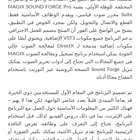
المختلفة. للوهلة الأولى، يشبه MAGIX SOUND FORGE Pro
Suite محرر صوت قياسي، ويقدم الوظائف الأساسية فقط:
القطع والاتصال والتحويل. ولكن بمجرد الخوض في التطبيق،
يصبح من الواضح على الفور أن المنتج مصمم للعمل الاحترافي.
يدعم البرنامج جميع مكونات VST3 الإضافية، ويحتوي أيضًا على
مكونات إضافية مدمجة لـ DirectX لمعالجة الصوت عالي
الجودة. يمكن استخدام برنامج تسجيل ومعالجة الصوت MAGIX
في جميع المجالات التي تحتاج إلى أدوات تحرير الصوت. يمكنك
تنزيل Sound Forge النسخة الروسية عبر التورنت باستخدام
المفتاح مجانًا أدناه.
تم تصميم البرنامج في المقام الأول للمستخدمين ذوي الخبرة.
قد يفاجأ المبتدئ قليلاً بعدد عناصر الواجهة. لكن هذا لا يهم –
فهناك الكثير من المعلومات الأساسية حول العمل مع البرنامج
على الإنترنت، بما في ذلك دروس الفيديو. لذلك، قبل استخدام
البرنامج، تحتاج إلى التعرف على وظائفه. تعرض النافذة
الرئيسية للبرنامج تقدم تنزيل الأغنية. يمكنك تكبير الصورة أو
تصغيرها بالتفصيل أو العمل بالصورة العامة. يمكنك استخدام