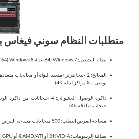
متطلبات النظام سوني فيغاس برو 
نظام التشغيل: Windows 7 (64 بت)، Windows 8 (64 بت) أو Windows 10 (64 بت)
المعالج: 2 جيجا هرتز (متعدد النواة أو معالجات مت
يوصى بـ 8 مراكز لدقة 4K)
جيجابايت لدقة 4K)
مساحة القرص الصلب: 500 ميجا بايت مساحة القرص الصلب
بطاقة الرسومات: NVIDIA® أو AMD/ATI® أو Intel® GPU مدعومة بذاكرة لا تقل عن 512 ميجابايت