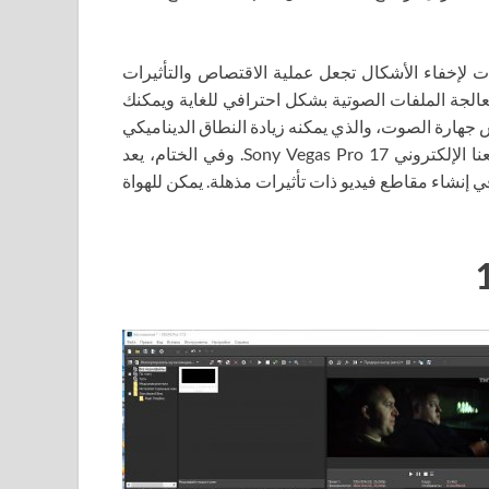
 أيضًا أدوات لإخفاء الأشكال تجعل عملية الاقتصاص والتأثيرات
 معالجة الملفات الصوتية بشكل احترافي للغاية ويمكنك
س جهارة الصوت، والذي يمكنه زيادة النطاق الديناميكي
للصوت الخاص بك. يمكنك تنزيل التورنت مجانًا تمامًا على موقعنا الإلكتروني Sony Vegas Pro 17. وفي الختام، يعد
المحترف في إنشاء مقاطع فيديو ذات تأثيرات مذهلة. يمكن للهواة