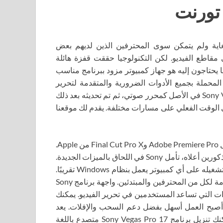
اية ولم يتمكن سوى المحترفين الذين لديهم بعض
 مقاطع الفيديو. لكن التكنولوجيا حققت قفزة هائلة
حتاجون إليه هو جهاز كمبيوتر مزود ببرنامج مناسب
أحد برامج تحرير الفيديو المحملة بجميع الأدوات الضرورية والمتقدمة لتحرير
الفيديو ويجعلها تبدو وكأنها تحفة فنية. تم تقديم برنامج Sony Vegas Pro في الأصل كمحرر صوتي، ثم تم تحديثه بعد ذلك
يو في الوقت الفعلي على مسارات مختلفة. يقدم لك موقعنا
تمنح Sony Vegas Pro بميزاتها المذهلة وقتًا عصيبًا لمنافسيها مثل Adobe Premiere Pro وFinal Cut Pro X من Apple.
وبينما يتخلف Vegas Pro في عدة جوانب مقارنة بالمنافسين المذكورين أعلاه، تأمل Sony في اللحاق بالميزات الجديدة.
ليس لدى Sony Vegas Pro أي متطلبات خاصة للأجهزة ويمكن تشغيله على أي كمبيوتر يعمل بنظام Windows تقريبًا.
يحتوي Vegas Pro 17 على العديد من التحسينات والتحديثات الهامة لكل من المحترفين والمبتدئين. واجهة برنامج Sony
ن الأدوات التي تساعد المستخدمين في تحرير الفيديو. يمكنك
اد وثلاثية الأبعاد. أصبح العمل أسهل بفضل دعم السحب والإفلات. يعد
Adobe Premiere Pro CC أداة رائعة أخرى لتحرير الفيديو. يمكنك تنزيل برنامج Sony Vegas Pro 17 متصدع باللغة