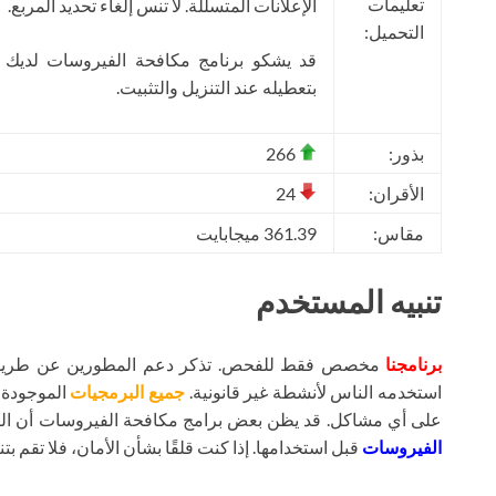
تعليمات
الإعلانات المتسللة. لا تنس إلغاء تحديد المربع.
التحميل:
قد يشكو برنامج مكافحة الفيروسات لديك
بتعطيله عند التنزيل والتثبيت.
بذور:
266
الأقران:
24
مقاس:
361.39 ميجابايت
تنبيه المستخدم
برنامجنا
مخصص فقط للفحص. تذكر دعم المطورين عن طريق شر
استخدمه الناس لأنشطة غير قانونية.
جميع البرمجيات
الموجودة ع
على أي مشاكل. قد يظن بعض برامج مكافحة الفيروسات أن ال
الفيروسات
قبل استخدامها. إذا كنت قلقًا بشأن الأمان، فلا تقم بتنز