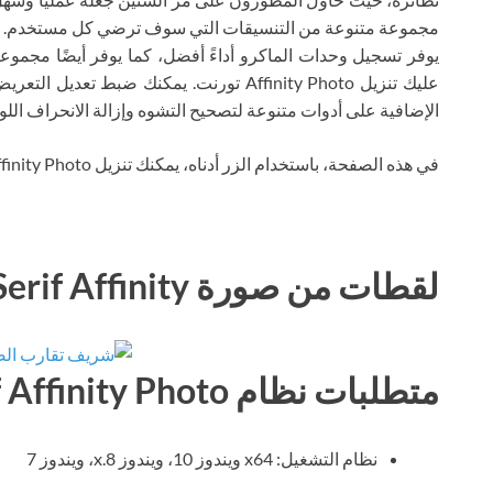
مجموعة متنوعة من التنسيقات التي سوف ترضي كل مستخدم. يتض
يوفر تسجيل وحدات الماكرو أداءً أفضل، كما يوفر أيضًا مجموعة
عليك تنزيل Affinity Photo تورنت. يمكنك ضبط
الإضافية على أدوات متنوعة لتصحيح التشوه وإزالة الانحراف الل
في هذه الصفحة، باستخدام الزر أدناه، يمكنك تنزيل Serif Affinity Photo عبر التورنت مجانًا.
لقطات من صورة Serif Affinity
متطلبات نظام Serif Affinity Photo
نظام التشغيل: x64 ويندوز 10، ويندوز 8.x، ويندوز 7