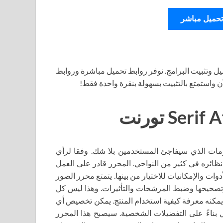
تحميل مباشر
ل وتثبيت البرامج. نوفر روابط تحميل مباشرة وروابط
آن واستمتع بالتثبيت بسهولة بنقرة واحدة فقط!
 جديدًا من محرر الرسومات الذي سيفاجئ المستخدمين بلا شك. وفقا لرأي
ائره في كثير من النواحي. المحرر قادر على العمل
ت والإمكانيات للاختيار من بينها. يتمتع محرر الصور
 وتصحيحها وضبط المرشحات والتأثيرات. وهذا ليس كل
دئ يمكنه معرفة كيفية استخدام المنتج. يمكن تخصيص أي
بناءً على التفضيلات الشخصية. سيصبح هذا المحرر