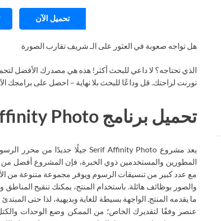
تحميل الآن
هل تواجه صعوبة في العثور على الـ شريف تقارب الصورة
الذي تحتاجه؟ لا داعي للبحث أكثر! هذه هي مصدرك الأفضل لتحمي
تورنت لراحتك. قل وداعًا للبحث بلا نهاية – احصل على برامجك ال
تحميل برنامج Serif Affinity Photo تورنت
يعد مشروع Serif Affinity Photo جيلًا
المطورين والمستخدمين ذوي الخبرة، فإن المشروع أفضل من نظ
مع عدد كبير من تنسيقات الرسوم ويوفر مجموعة متنوعة من الأدوا
والصور بوظائف هائلة. باستخدام المنتج، يمكنك تنقيح المناطق
ما يقدمه المنتج. الواجهة بسيطة للغاية وبديهية، لذا حتى المبت
عنصر وفقًا لتقديرك الخاص؛ من الممكن وضع الوحدات والكتل 