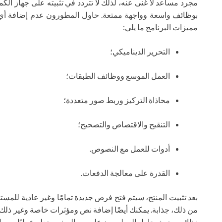
مجرد مساعد لا غنى عنه، لذلك لا تتردد في تثبيته على جهاز ال
بوظائف واسعة وواجهة ممتعة. حاول المطورون عدم إضافة أي
مميزات البرنامج ما يلي:
التحرير الديناميكي؛
العمل الموسع ووظائف الطبقات؛
محاذاة التركيز وربط صور متعددة؛
التنقيح والاقتصاص والتصحيح؛
أدوات للعمل مع النصوص.
القدرة على معالجة الدفعات.
بعد تثبيت المنتج، سيتم فتح فرص جديدة تمامًا وغير عادية لل
من ذلك، جذابة. يمكنك أيضًا إضافة نص ومؤثرات خاصة وغير ذلك ا
نظائره، حيث حاول المطورون على مر السنين جعله عمليًا وسهل ا