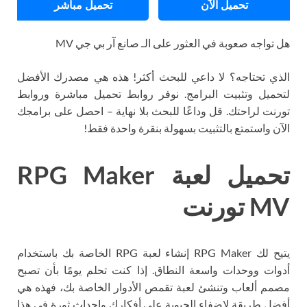
تحميل الآن
تحميل مباشر
هل تواجه صعوبة في العثور على الـ صانع آر بي جي MV
الذي تحتاجه؟ لا داعي للبحث أكثر! هذه هي مصدرك الأفضل
لتحميل وتثبيت البرامج. نوفر روابط تحميل مباشرة وروابط
تورنت لراحتك. قل وداعًا للبحث بلا نهاية – احصل على برامجك
الآن واستمتع بالتثبيت بسهولة بنقرة واحدة فقط!
تحميل لعبة RPG Maker
MV تورنت
يتيح لك RPG Maker إنشاء لعبة RPG الخاصة بك باستخدام
أدوات ووحدات واسعة النطاق. إذا كنت تحلم يومًا بأن تصبح
مصمم ألعاب وتنشئ لعبة تقمص الأدوار الخاصة بك، فهذه هي
أفضل طريقة لإضفاء الحيوية على أفكارك وإحداث ثورة في هذا