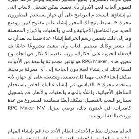
لتطوير ألعاب لعب الأدوار بأي تعقيد. يمكن تشغيل الألعاب التي
تم إنشاؤها باستخدام البرنامج على أي جهاز. يستخدم المطورون
محرك JS بسيط. يتيح لك المحرر إنشاء عالم مفتوح كبير، ووضع
العديد من المناطق الأحيائية والمدن والعقبات والأبراج المحصنة
وما إلى ذلك. يتضمن رسم الخرائط إنشاء عدة طبقات. لقد أردت
أن تشعر وكأنك مصمم ألعاب وأن تنشئ مشروعًا خاصًا بك
لإضفاء الحيوية على أفكارك، وربما تقديم الابتكار في اتجاه نوع
معين. هدف RPG Maker هو توفير مجموعة واسعة من الأدوات
لمساعدتك في إنشاء لعبة دون الحاجة إلى أي معرفة برمجية.
يمكنك إنشاء لاعب مهما كان تعقيده، وتشغيله على أي جهاز، لأنه
يستخدم محرك JS القياسي. قم بإنشاء عالمك الخاص باستخدام
المناطق الأحيائية، واملأه بالمهام والعقبات والألغاز. قم بتسجيل
سيناريو اللعب بالتفصيل؛ يمكنك أيضًا مشاهدة المشروع من عدة
كاميرات. في غضون ذلك، نوصي بتنزيل RPG Maker MV
تورنت باللغة الروسية.
العالم متحرك بنظام الأحداث (نظام الأحداث). قم بإنشاء المهام
والأنشطة الجانبية والأحداث العشوائية ومكان الشخصيات غير