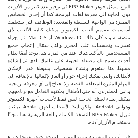
النوع! يتمثل جوهر RPG Maker في توفير عدد كبير من الأدوات
دون الحاجة إلى معرفة لغات البرمجة. كما أن إحدى الخصائص
المميزة هي الواجهة البسيطة والمتعددة الوظائف التي ستعلمك
أساسيات تصميم ألعاب الكمبيوتر. يمكنك كتابة الألعاب لأي
منصة، سواء كان ذلك Windows PC أو Mac OS. تم إجراء
تغييرات وتحسينات على المحرر والتي ستنال إعجاب جميع
المستخدمين بالتأكيد. هناك عدد من المزايا هنا. يوجد أيضًا نظام
أحداث يسمح لك بإضفاء الحيوية على عالمك الذي تم إنشاؤه
مسبقًا. هنا ستقوم بإنشاء شخصيات بسيطة قدر الإمكان
لأبطالك، والتي يمكنك إجراء حوار أو ألغاز لإكمالها، بالإضافة إلى
المهام المثيرة المتعلقة بالقصة. ولا تحتاج إلى أي معرفة برمجية.
يدعي المطورون أنه حتى الأطفال يمكنهم التعامل مع برنامجهم.
يمكنك إنشاء لعبتك الخاصة ليس فقط لأصحاب أجهزة الكمبيوتر
وهواتف Android، ولكن أيضًا لأصحاب أجهزة Apple. يمكنك
تنزيل RPG Maker النسخة الكاملة باللغة الروسية هنا مجانًا
باستخدام الأزرار أدناه.
تلبي أدوات المشروع جميع المعايير الحديثة وتوفر فرصًا كبيرة