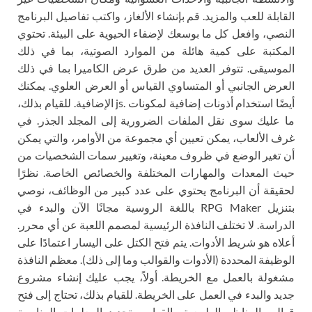
القابلة للعب والمزيد. قم بإنشاء الألغاز، واكتب تفاصيل البرنامج
النصي، وافعل كل ما بوسعك لإضفاء الحيوية على البيئة. تحتوي
المكتبة على كمية هائلة من الموارد الصوتية، بما في ذلك
الموسيقى. تتوفر العديد من طرق عرض الكاميرا بما في ذلك
العرض الجانبي أو المتساوي القياس أو العرض العلوي. يمكنك
أيضًا استخدام أذونات إضافية لمكونات .js الإضافية. للقيام بذلك،
ما عليك سوى نقل الملفات الضرورية إلى المجلد الجذر. في
غرف الألعاب، يمكن تعيين أي مجموعة من الأوامر، والتي يمكن
أن تغير الوضع في ظروف معينة، وتغيير سمات الشخصيات من
حيث المعدات والمهارات المختلفة والخصائص الخاصة. نظرًا
لحقيقة أن البرنامج يحتوي على عدد كبير من الوظائف، نوصي
بتنزيل RPG Maker باللغة الروسية مجانًا الآن والبدء في
الدراسة. لا تختلف النافذة الرئيسية لمصمم اللعبة عن أي محرر.
أعلاه هو شريط الأدوات. يتم فتح الكتل على اليسار اعتمادًا على
الوظيفة المحددة (الأدوات والقوالب وما إلى ذلك). معظم النافذة
مشغولة بالعمل مع الخريطة. أولاً، يجب عليك إنشاء مشروع
جديد والبدء في العمل على الخريطة. للقيام بذلك، تحتاج إلى فتح
قوالب المناظر الطبيعية والقوام، وتحديد المعلمات المناسبة