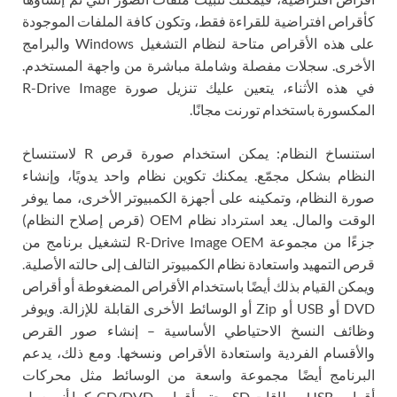
كأقراص افتراضية للقراءة فقط، وتكون كافة الملفات الموجودة
على هذه الأقراص متاحة لنظام التشغيل Windows والبرامج
الأخرى. سجلات مفصلة وشاملة مباشرة من واجهة المستخدم.
في هذه الأثناء، يتعين عليك تنزيل صورة R-Drive Image
المكسورة باستخدام تورنت مجانًا.
استنساخ النظام: يمكن استخدام صورة قرص R لاستنساخ
النظام بشكل مجمّع. يمكنك تكوين نظام واحد يدويًا، وإنشاء
صورة النظام، وتمكينه على أجهزة الكمبيوتر الأخرى، مما يوفر
الوقت والمال. يعد استرداد نظام OEM (قرص إصلاح النظام)
جزءًا من مجموعة R-Drive Image OEM لتشغيل برنامج من
قرص التمهيد واستعادة نظام الكمبيوتر التالف إلى حالته الأصلية.
ويمكن القيام بذلك أيضًا باستخدام الأقراص المضغوطة أو أقراص
DVD أو USB أو Zip أو الوسائط الأخرى القابلة للإزالة. ويوفر
وظائف النسخ الاحتياطي الأساسية – إنشاء صور القرص
والأقسام الفردية واستعادة الأقراص ونسخها. ومع ذلك، يدعم
البرنامج أيضًا مجموعة واسعة من الوسائط مثل محركات
أقراص USB وبطاقات SD وحتى أقراص CD/DVD. كما أنه يعمل