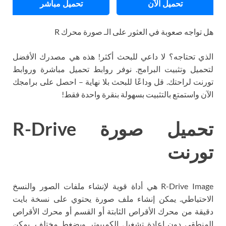
تحميل الآن
تحميل مباشر
هل تواجه صعوبة في العثور على الـ صورة محرك R
الذي تحتاجه؟ لا داعي للبحث أكثر! هذه هي مصدرك الأفضل
لتحميل وتثبيت البرامج. نوفر روابط تحميل مباشرة وروابط
تورنت لراحتك. قل وداعًا للبحث بلا نهاية – احصل على برامجك
الآن واستمتع بالتثبيت بسهولة بنقرة واحدة فقط!
تحميل صورة R-Drive
تورنت
R-Drive Image هي أداة قوية لإنشاء ملفات الصور والنسخ
الاحتياطي. يمكن إنشاء ملف صورة يحتوي على نسخة بايت
دقيقة من محرك الأقراص الثابتة أو القسم أو محرك الأقراص
المنطقي دون إعادة تشغيل الكمبيوتر وبضغط مختلف. يمكن