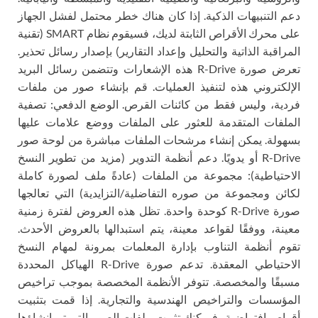
دعم التنبيهات الذكية. إذا كان هناك خطر محتمل لفشل الجهاز
على محرك الأقراص الثابتة لديك، فسيقوم نظام SMART (تقنية
المراقبة الذاتية والتحليل وإعداد التقارير) بإصدار رسائل تحذير.
تعرض صورة R-Drive هذه الإشعارات وتتضمن رسائل البريد
الإلكتروني هذه لتنفيذ العمليات. قم بإنشاء صور من ملفات
فردية، وليس فقط من كائنات القرص. الوضع الدفعي: تصفية
الملفات المتقدمة للعثور على الملفات ووضع علامات عليها
بسهولة. يمكن إنشاء مرشحات الملفات مباشرة من لوحة صور
R-Drive أو يدويًا. دعم أنظمة التدوير (مزيد من تطوير النسخ
الاحتياطية): مجموعة من الملفات (عادةً ملف لصورة كاملة
لكائن ومجموعة من صوره التفاضلية/التزايدية) التي تعالجها
صورة R-Drive كوحدة واحدة. تظل هذه العروض لفترة زمنية
معينة، ووفقًا لقواعد معينة، يتم استبدالها بالعروض الأحدث.
تقوم أنظمة التناوب بإدارة المعلمات بمرونة لمهام النسخ
الاحتياطي المعقدة. تدعم صورة R-Drive الهياكل المحددة
مسبقًا والمخصصة. تتوفر الأنظمة المخصصة بموجب تراخيص
المؤسسات والتراخيص الهندسية والتجارية. إذا قمت بتثبيت
أقراص افتراضية، فيمكنك تثبيت ملفات الصور التي تم إنشاؤها