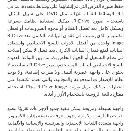
حفظ صورة القرص التي تم إنشاؤها على وسائط متعددة، بما في
ذلك الوسائط القابلة للإزالة مثل DVD. على سبيل المثال،
باستخدام صورة R-Drive، يمكنك استعادة نظامك بسرعة
وبشكل كامل بعد تعطل النظام أو هجوم الفيروسات أو تعطل
الكمبيوتر الذي يتسبب في فقدان البيانات بالكامل. تعد R-Drive
Image واحدة من أفضل الأدوات للنسخ الاحتياطي واستعادة
البيانات لمنع فقدان البيانات الكارثي بعد فشل لا يمكن إصلاحه
في نظام التشغيل أو الجهاز الخاص بك. من بين النوافذ العديدة
للنسخ الاحتياطي لبيانات المستخدم، يتميز R-Drive ببساطته. لا
يحتوي على واجهة عصرية أنيقة، ولا ميزات إضافية، ولا يوجد
نظام للإصدارات المدفوعة والمجانية، والتي تعتمد تكلفتها على
الخيارات. يمكنك تنزيل تورنت R-Drive Image مجانًا باستخدام
مفتاح باللغة الروسية باستخدام الأزرار أدناه.
واجهة بسيطة ومريحة. يمكن تنفيذ جميع الإجراءات تقريبًا ببضع
نقرات بالماوس، ولا يلزم وجود معرفة متعمقة بإدارة الكمبيوتر.
واجهة متعددة اللغات: الإنجليزية والفرنسية والإسبانية والألمانية
والروسية والبرتغالية والصينية التقليدية والمبسطة واليابانية.