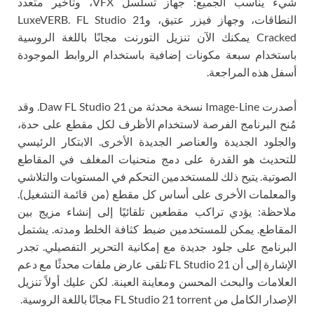
شيء يناسب الجميع: جهاز تسلسل VFX، وتأخير متعدد
النطاقات، وجهاز فيزر عتيق، وLuxeVERB. FL Studio 21
Cracked يمكنك الآن تنزيل التورنت مجانًا باللغة الروسية
باستخدام سبعة مكونات إضافية باستخدام الروابط الموجودة
أسفل هذه المراجعة.
أصدرت Image-Line نسخة محدثة من Daw FL Studio 21. وقد
مُنح البرنامج الفرصة لاستخدام الأظرف لكل مقطع على حدة،
والجلود الجديدة والعناصر الجديدة الأخرى. الابتكار الرئيسي
للتحديث هو القدرة على دمج منحنيات المغلف في المقاطع
الصوتية. يتيح ذلك للمستخدمين التحكم في المستويات والتلاشي
والمعلمات الأخرى على أساس كل مقطع (من قائمة التشغيل).
ملاحظة: يؤدي تراكب مقطعين تلقائيًا إلى إنشاء مزيج بين
المقاطع. يمكن للمستخدمين ضبط كثافة الخلط ومدته. يشتمل
البرنامج على جلود جديدة مع إمكانية التحرير التفصيلي. تجدر
الإشارة إلى أن FL Studio 21 تلقى عارض ملفات محدثًا مع دعم
العلامات والبحث المحسن ومعاينة العينة. لكن عليك أولاً تنزيل
الإصدار الكامل من FL Studio 21 torrent مجانًا باللغة الروسية.