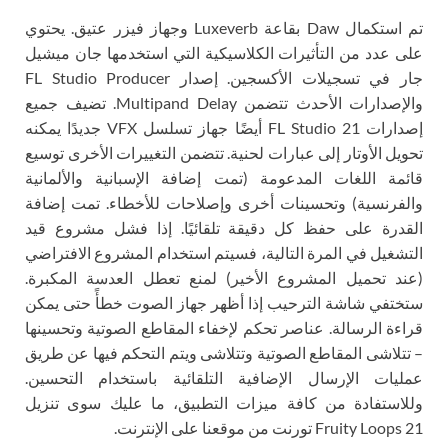
تم استكمال Daw بقاعة Luxeverb وجهاز فيزر عتيق. يحتوي
على عدد من التأثيرات الكلاسيكية التي استخدمها جان ميشيل
جار في تسجيلات الأكسجين. إصدار FL Studio Producer
والإصدارات الأحدث تتضمن Multipand Delay. تضيف جميع
إصدارات FL Studio 21 أيضًا جهاز تسلسل VFX جديدًا يمكنه
تحويل الأوتار إلى عبارات لحنية. تتضمن التغييرات الأخرى توسيع
قائمة اللغات المدعومة (تمت إضافة الإسبانية والألمانية
والفرنسية) وتحسينات أخرى وإصلاحات للأخطاء. تمت إضافة
القدرة على حفظ كل دقيقة تلقائيًا. إذا فشل مشروع قيد
التشغيل في المرة التالية، فسيتم استخدام المشروع الافتراضي
(عند تحميل المشروع الأخير) لمنع تعطل العدسة المكبرة.
ستختفي شاشة الترحيب إذا أظهر جهاز الصوت خطأً حتى يمكن
قراءة الرسالة. عناصر تحكم لإخفاء المقاطع الصوتية وتحسينها
– تتلاشى المقاطع الصوتية وتتلاشى ويتم التحكم فيها عن طريق
عمليات الإرسال الإضافية التلقائية باستخدام التحسين.
وللاستفادة من كافة ميزات التطبيق، ما عليك سوى تنزيل
Fruity Loops 21 تورنت من موقعنا على الإنترنت.