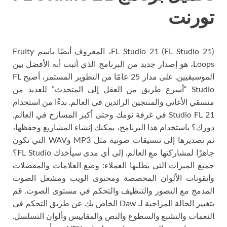
تورنت
FL Studio 21 (FL Studio 21)، المعروف أيضًا باسم Fruity
Loops، هو إصدار جديد من البرنامج الذي أثبت أنه الأفضل بين
الموسيقيين. على مدار 25 عامًا من التطوير المستمر، أصبح FL
Studio “أسرع طريق من العقل إلى المتحدث” للعديد من
منسقي الأغاني والمنتجين الرائدين في العالم. بدءًا من استخدام
Studio FL 21 في غرفة نومك وحتى أكبر المسارح في العالم.
دورك؟ باستخدام هذا البرنامج، يمكنك إنشاء المشاريع وحفظها،
ثم تصديرها إلى تنسيقات صوتية مثل MP3 وWAV التي تكون
جاهزًا لمشاركتها مع العالم. إلى أي مدى سيأخذك FL Studio؟
جميع الميزات التي يطلبها العملاء: وضع العلامات والمفضلات
وأيقونات الألوان المخصصة ومحتوى الويب ومشغل الصوت
المدمج مع التصور والتنظيف والتحكم في مستوى الصوت. قم
بتغيير الحالة المزاجية لـ Daw الخاص بك عن طريق التحكم في
النغمات والتشبع والسطوع والنص والمقاييس وألوان التسلسل.