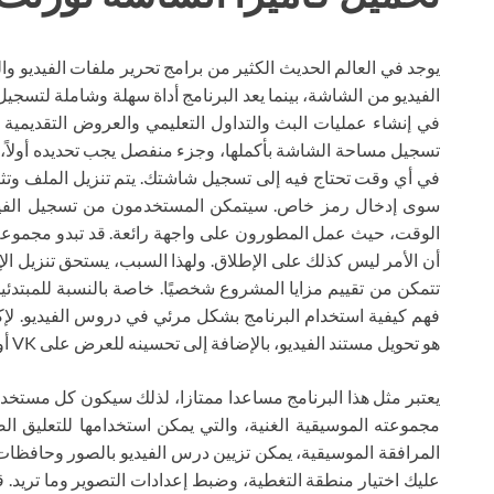
الفيديو من الشاشة، بينما يعد البرنامج أداة سهلة وشاملة لتسجي
في إنشاء عمليات البث والتداول التعليمي والعروض التقديمية 
تسجيل مساحة الشاشة بأكملها، وجزء منفصل يجب تحديده أولاً، ون
في أي وقت تحتاج فيه إلى تسجيل شاشتك. يتم تنزيل الملف وتث
سوى إدخال رمز خاص. سيتمكن المستخدمون من تسجيل الفيديو
الوقت، حيث عمل المطورون على واجهة رائعة. قد تبدو مجموعة ال
تتمكن من تقييم مزايا المشروع شخصيًا. خاصة بالنسبة للمبتدئ
فهم كيفية استخدام البرنامج بشكل مرئي في دروس الفيديو. ل
هو تحويل مستند الفيديو، بالإضافة إلى تحسينه للعرض على VK أو YouTube أو مصدر آخر.
يعتبر مثل هذا البرنامج مساعدا ممتازا، لذلك سيكون كل مستخدم را
مجموعته الموسيقية الغنية، والتي يمكن استخدامها للتعليق ا
المرافقة الموسيقية، يمكن تزيين درس الفيديو بالصور وحافظات ا
عليك اختيار منطقة التغطية، وضبط إعدادات التصوير وما تريد. ق