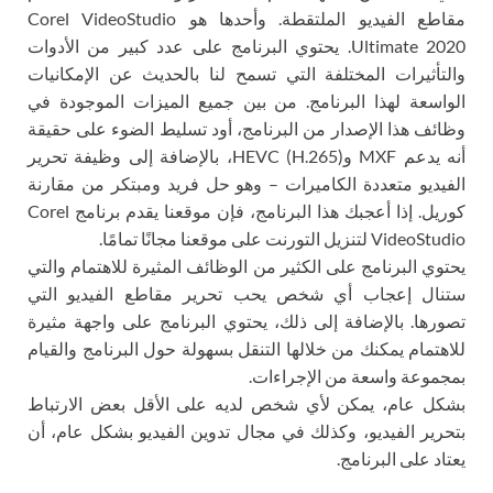
مقاطع الفيديو الملتقطة. وأحدها هو Corel VideoStudio
Ultimate 2020. يحتوي البرنامج على عدد كبير من الأدوات
والتأثيرات المختلفة التي تسمح لنا بالحديث عن الإمكانيات
الواسعة لهذا البرنامج. من بين جميع الميزات الموجودة في
وظائف هذا الإصدار من البرنامج، أود تسليط الضوء على حقيقة
أنه يدعم MXF وHEVC (H.265)، بالإضافة إلى وظيفة تحرير
الفيديو متعددة الكاميرات – وهو حل فريد ومبتكر من مقارنة
كوريل. إذا أعجبك هذا البرنامج، فإن موقعنا يقدم برنامج Corel
VideoStudio لتنزيل التورنت على موقعنا مجانًا تمامًا.
يحتوي البرنامج على الكثير من الوظائف المثيرة للاهتمام والتي
ستنال إعجاب أي شخص يحب تحرير مقاطع الفيديو التي
تصورها. بالإضافة إلى ذلك، يحتوي البرنامج على واجهة مثيرة
للاهتمام يمكنك من خلالها التنقل بسهولة حول البرنامج والقيام
بمجموعة واسعة من الإجراءات.
بشكل عام، يمكن لأي شخص لديه على الأقل بعض الارتباط
بتحرير الفيديو، وكذلك في مجال تدوين الفيديو بشكل عام، أن
يعتاد على البرنامج.