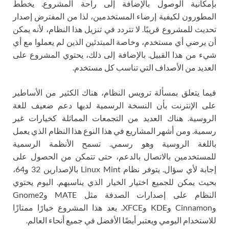
بإمكانية الوصول بالإضافة إلى راحة المشروع. يخطط
المطورون لكيفية إرضاء المستخدمين، لذا من المفترض إصدار
تحديث للمشروع قريبًا. لا تتردد في تنزيل هذا النظام، لأنه يمكن
أن يرضي أي مستخدم، وخاصة المبتدئين الذين لم يعملوا مع أي
شيء من هذا القبيل. بالإضافة إلى ذلك، يحتوي المشروع على
العديد من الأصداف التي تناسب كل مستخدم.
فيما يتعلق بمسألة ترويس النظام، هناك الكثير من الأساطير
على الإنترنت بأن النسخة الرسمية لديها دعم ضعيف للغة
الروسية. هناك العديد من التجمعات المماثلة كخيارات غير
رسمية. ومن أشهر المشاريع في هذا النوع هذا النظام الذي يعمل
باللغة الروسية وهو رسمي. تسمح الأنظمة الرسمية
للمستخدمين بالاتصال بالدعم، حتى تتمكن من الحصول على
إجابة لأي سؤال. يتوفر نظام Linux Mint بالإصدارين 32 و64،
بحيث يمكن للجميع اختيار الخيار الذي يناسبهم. اليوم يحتوي
النظام على إصدارات الصدفة مثل MATE وGnome2
وCinnamon وKDE وXFCE. يعد هذا المشروع خيارًا ممتازًا
للاستخدام اليومي ويعتبر أيضًا الأفضل في جميع أنحاء العالم.