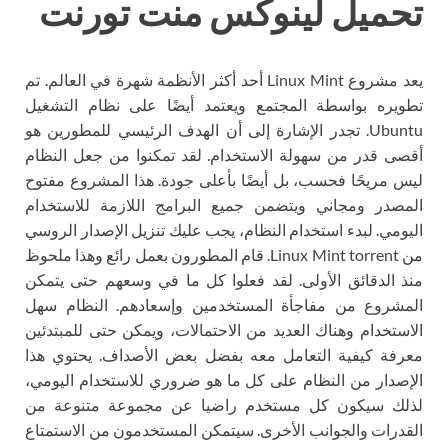
تحميل لينوكس منت تورنت
يعد مشروع Linux Mint أحد أكثر الأنظمة شهرة في العالم. تم
تطويره بواسطة المجتمع ويعتمد أيضًا على نظام التشغيل
Ubuntu. تجدر الإشارة إلى أن الهدف الرئيسي للمطورين هو
أقصى قدر من سهولة الاستخدام. لقد تمكنوا من جعل النظام
ليس مريحًا فحسب، بل أيضًا بأعلى جودة. هذا المشروع مفتوح
المصدر ومجاني ويتضمن جميع البرامج اللازمة للاستخدام
اليومي. لبدء استخدام النظام، يجب عليك تنزيل الإصدار الروسي
من Linux Mint torrent. قام المطورون بعمل رائع وهذا ملحوظ
منذ الدقائق الأولى. لقد فعلوا كل ما في وسعهم حتى يتمكن
المشروع من مفاجأة المستخدمين وإسعادهم. النظام سهل
الاستخدام وهناك العديد من الاحتمالات، ويمكن حتى للمبتدئين
معرفة كيفية التعامل معه بفضل بعض الأصداف. يحتوي هذا
الإصدار من النظام على كل ما هو ضروري للاستخدام اليومي،
لذلك سيكون كل مستخدم راضيا عن مجموعة متنوعة من
القدرات والجوانب الأخرى. سيتمكن المستخدمون من الاستمتاع