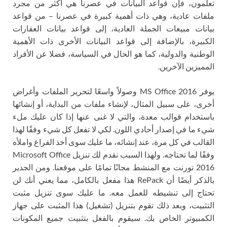
تعلمون، فإن قواعد البيانات في عصرنا هي أكثر من مجرد
ملفات عادية، وهي ذات أهمية كبيرة في عصرنا – من قواعد
بيانات مبيعات الجملة العادية، إلى قواعد بيانات العقارات
الكبيرة، بالإضافة إلى قواعد البيانات الأخرى ذات الأهمية
الوطنية والدولية، كما هو الحال في السياسة، فضلا عن الأفراد
المميزين الآخرين.
يوفر MS Office 2016 وصولاً واسعًا لتحرير الملفات وأغراض
أخرى، على سبيل المثال، لإنشاء ملفات من البداية، أو إنشائها
باستخدام قوالب معدة، والتي لا غنى عنها إذا كان عليك ملء
شيء ما في إصدار أحادي اللون. لكي لا تفعل كل شيء وفقًا لهذا
القالب في كل مرة، عند إنشائه، ما عليك سوى أخذ الفراغ واملأه
وفقًا لما تحتاجه. ولهذا السبب نقدم لك تنزيل Microsoft Office
2016 تورنت مع المنشط مجانًا تمامًا على موقعنا. ومن الجدير
بالذكر أيضًا أن RePack هذا مفعل بالكامل، مما يعني أنك لن
تحتاج إلى تنشيطه للعمل معه. ما عليك سوى تنزيل مثبت
التثبيت، وبعد ذلك تقوم بتنزيل (تشغيل) هذا المثبت على جهاز
الكمبيوتر الخاص بك. سيقوم بالفعل بتثبيت جميع المكونات