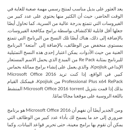
يعد العثور على بديل مناسب لمنتج رسمي مهمة صعبة للغاية في
الوقت الحاضر، حيث أن الكثير منها يحتوي على عدد كبير من
الفيروسات التي تتمتع بدرجة عالية من السرية، كما تحاول أيضًا
جعلها أقل قابلية للاكتشاف بواسطة برامج مكافحة الفيروسات.
بالإضافة إلى ذلك، هناك أيضًا تلك النسخ من البرنامج التي تتمتع
بمستوى منخفض من الوظائف، بالإضافة إلى “أمتعة” البرنامج
الغنية من حيث الأدوات. يمكن اعتبار إحدى هذه النسخ التمثيلية
للبرنامج بمثابة Re Pack من المبدع الذي يحمل الاسم المستعار
الإبداعي Kpojiuk، والذي يعمل على إنشاء برامج مماثلة بحماس
كبير. في الواقع، إذا كنت تريد Microsoft Office 2016
Professional Plus x64 RePack من Kpojiuk، فيمكنك القيام
بذلك إذا قمت بتنزيل Microsoft Office 2016 torrent المنشط
باللغة الروسية على موقعنا مجانًا تمامًا.
ومن الجدير أيضًا أن نفهم أن Microsoft Office 2016 هو برنامج
ضروري إلى حد ما يسمح لك بأداء عدد كبير من الوظائف التي
يمكن أن تقوم بها برامج معينة، حتى تحرير قواعد البيانات. وكما