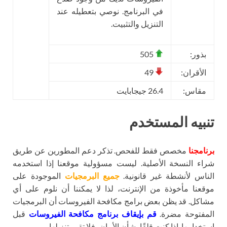
في البرنامج. نوصي بتعطيله عند
التنزيل والتثبيت.
بذور:
505
الأقران:
49
مقاس:
26.4 جيجابايت
تنبيه المستخدم
برنامجنا
مخصص فقط للفحص. تذكر دعم المطورين عن طريق
شراء النسخة الأصلية. ليست مسؤولية موقعنا إذا استخدمه
الناس لأنشطة غير قانونية.
جميع البرمجيات
الموجودة على
موقعنا مأخوذة من الإنترنت، لذا لا يمكننا أن نلوم على أي
مشاكل. قد يظن بعض برامج مكافحة الفيروسات أن البرمجيات
المفتوحة مضرة.
قم بإيقاف برنامج مكافحة الفيروسات
قبل
استخدامها. إذا كنت قلقًا بشأن الأمان، فلا تقم بتنزيلها.