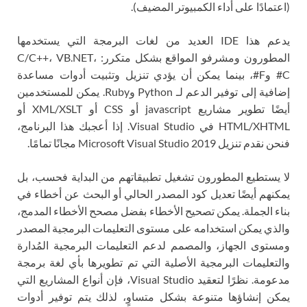
(اعتمادًا على أداء الكمبيوتر المضيف).
يدعم هذا IDE العديد من لغات البرمجة التي يستخدمها
المطورون ومشرفو المواقع بشكل متكرر: C/C++، VB.NET،
C# وF#، بينما يمكن أن يؤدي تنزيل وتثبيت أدوات مساعدة
إضافية إلى توفير الدعم لـ Python وRuby. يمكن للمستخدمين
أيضًا تطوير مشاريع javascript أو CSS أو XML/XSLT أو
HTML/XHTML في Visual Studio. إذا أعجبك هذا البرنامج،
فنحن نقدم تنزيل Microsoft Visual Studio 2019 مجانًا تمامًا.
لا يستطيع المطورون تشغيل تطبيقاتهم من البداية فحسب، بل
يمكنهم أيضًا تعديل كود المصدر الحالي أو البحث عن أخطاء في
بناء الجملة. يمكن تصحيح الأخطاء بفضل مصحح الأخطاء المدمج،
والذي يمكن استخدامه على مستوى التعليمات البرمجية المصدر
ومستوى الجهاز، والمصمم لدعم التعليمات البرمجية المُدارة
والتعليمات البرمجية الأصلية التي تم تطويرها بأي لغة برمجة
مدعومة. نظرًا لتعقيد Visual Studio، فإن أنواع المشاريع التي
يمكن إنشاؤها متنوعة بشكل متساوٍ، لذلك يتم توفير أدوات