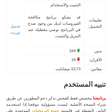
التثبيت والاستخدام.
قد يشكو برنامج مكافحة
تعليمات
الفيروسات لديك من وجود صدع
تحميل
التحميل:
في البرنامج. نوصي بتعطيله عند
تورنت
التنزيل والتثبيت.
بذور:
349
الأقران:
39
مقاس:
33.73 ميجابايت
تنبيه المستخدم
برنامجنا
مخصص فقط للفحص. تذكر دعم المطورين عن طريق
شراء النسخة الأصلية. ليست مسؤولية موقعنا إذا استخدمه
الناس لأنشطة غير قانونية.
جميع البرمجيات
الموجودة على