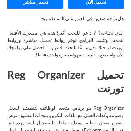
تحميل الآن
تحميل مباشر
هل تواجه صعوبة في العثور على الـ منظم ريج
الذي تحتاجه؟ لا داعي للبحث أكثر! هذه هي مصدرك الأفضل
لتحميل وتثبيت البرامج. نوفر روابط تحميل مباشرة وروابط
تورنت لراحتك. قل وداعًا للبحث بلا نهاية – احصل على برامجك
الآن واستمتع بالتثبيت بسهولة بنقرة واحدة فقط!
تحميل Reg Organizer
تورنت
Reg Organizer هو برنامج متعدد الوظائف لتنظيف السجل
وصيانته وكذلك العمل مع ملفات التكوين. يتيح لك التطبيق عرض
وتحرير سجل النظام، ومعاينة ملفات التسجيل المستوردة (بما
في ذلك من Explorer). بفضل وظيفة البحث في التسجيل، لديك