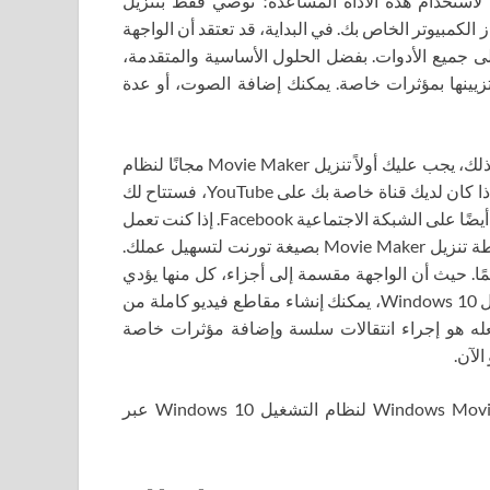
 الفرصة لاستخدام هذه الأداة المساعدة؛ نوصي فقط بتنزيل
المجاني من Windows Movie Maker على جهاز الكمبيوتر الخاص بك. في البداية، قد تعتقد أن الواجهة
حة أيضًا على جميع الأدوات. بفضل الحلول الأساسية والمتقدمة،
 تزيينها بمؤثرات خاصة. يمكنك إضافة الصوت، أو عدة
يمكنك عرض المشاريع النهائية في نافذة المعاينة، ولكن للقيام بذلك، يجب عليك أولاً تنزيل Movie Maker مجانًا لنظام
التشغيل Windows 10 باللغة الروسية من موردنا عبر الإنترنت. إذا كان لديك قناة خاصة بك على YouTube، فستتاح لك
الفرصة للتصدير مباشرة إلى الخدمة المقابلة. هذه الأداة موجودة أيضًا على الشبكة الاجتماعية Facebook. إذا كنت تعمل
بشكل وثيق على الإنترنت في مواقع مختلفة، فيجب عليك ببساطة تنزيل Movie Maker بصيغة تورنت لتسهيل عملك.
مًا. حيث أن الواجهة مقسمة إلى أجزاء، كل منها يؤدي
دوره الخاص. باستخدام Windows Movie Maker لنظام التشغيل Windows 10، يمكنك إنشاء مقاطع فيديو كاملة من
فعله هو إجراء انتقالات سلسة وإضافة مؤثرات خاصة
لآن.
في هذه الصفحة، باستخدام الزر أدناه، يمكنك تنزيل Windows Movie Maker لنظام التشغيل Windows 10 عبر