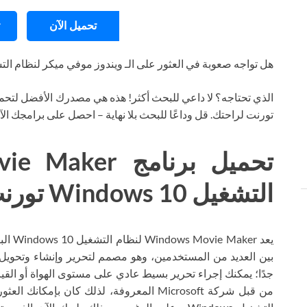
تحميل الآن
هل تواجه صعوبة في العثور على الـ ويندوز موفي ميكر لنظام التشغيل s 10
الذي تحتاجه؟ لا داعي للبحث أكثر! هذه هي مصدرك الأفضل لتحمي
تورنت لراحتك. قل وداعًا للبحث بلا نهاية – احصل على برامجك ال
التشغيل Windows 10 تورنت
يعد er
بين العديد من المستخدمين، وهو مصمم لتحرير وإنشاء وتحويل م
جدًا؛ يمكنك إجراء تحرير بسيط عادي على مستوى الهواة أو القيا
من قبل شركة Microsoft المعروفة، لذلك كان ب