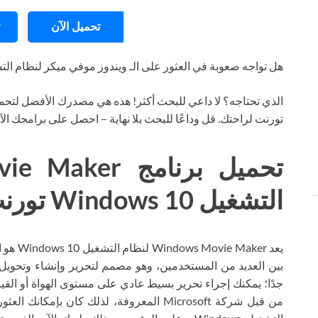
تحميل الآن
هل تواجه صعوبة في العثور على الـ ويندوز موفي ميكر لنظام التشغيل s 10
الذي تحتاجه؟ لا داعي للبحث أكثر! هذه هي مصدرك الأفضل لتحمي
تورنت لراحتك. قل وداعًا للبحث بلا نهاية – احصل على برامجك ال
التشغيل Windows 10 تورنت
يعد ker
بين العديد من المستخدمين، وهو مصمم لتحرير وإنشاء وتحويل م
جدًا؛ يمكنك إجراء تحرير بسيط عادي على مستوى الهواة أو القيا
من قبل شركة Microsoft المعروفة، لذلك كان ب