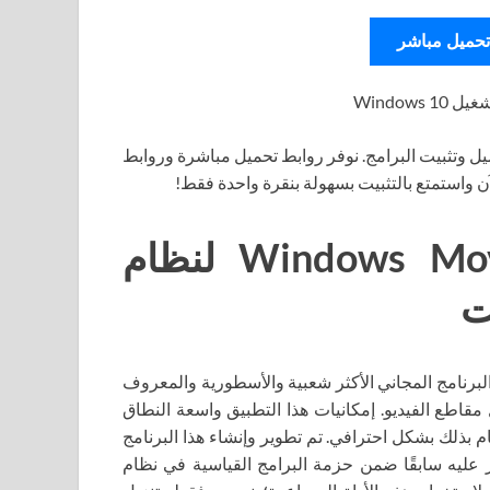
تحميل مباشر
Window
ل وتثبيت البرامج. نوفر روابط تحميل مباشرة وروابط
آن واستمتع بالتثبيت بسهولة بنقرة واحدة فقط!
تحميل برنامج Windows Movie Maker لنظام
Windows Movie Ma لنظام التشغيل Windows 10 هو البرنامج المجاني الأكثر شعبية والأسطورية والمعروف
قاطع الفيديو. إمكانيات هذا التطبيق واسعة النطاق
م بذلك بشكل احترافي. تم تطوير وإنشاء هذا البرنامج
إمكانك العثور عليه سابقًا ضمن حزمة البرامج القياسية في نظام