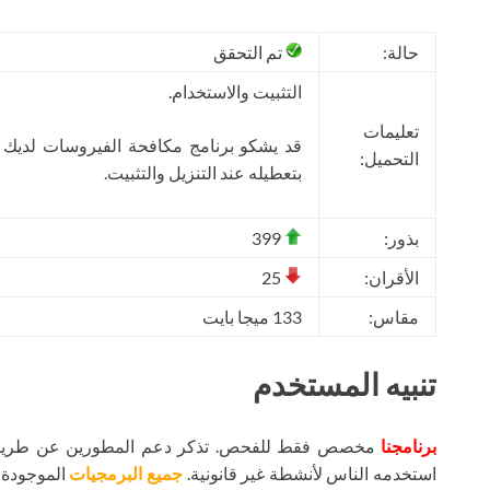
حالة:
تم التحقق
التثبيت والاستخدام.
تعليمات
قد يشكو برنامج مكافحة الفيروسات لديك
التحميل:
بتعطيله عند التنزيل والتثبيت.
بذور:
399
الأقران:
25
مقاس:
133 ميجا بايت
تنبيه المستخدم
برنامجنا
مخصص فقط للفحص. تذكر دعم المطورين عن طريق شر
استخدمه الناس لأنشطة غير قانونية.
جميع البرمجيات
الموجودة ع