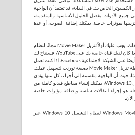
 الفرصة لاستخدام هذه الأداة المساعدة؛ نوصي فقط بتنزيل
المجاني من Windows Movie Maker على جهاز الكمبيوتر الخاص بك. في البداية، قد تعتقد أن الواجهة
حة أيضًا على جميع الأدوات. بفضل الحلول الأساسية والمتقدمة،
 تزيينها بمؤثرات خاصة. يمكنك إضافة الصوت، أو عدة
يمكنك عرض المشاريع النهائية في نافذة المعاينة، ولكن للقيام بذلك، يجب عليك أولاً تنزيل Movie Maker مجانًا لنظام
التشغيل Windows 10 باللغة الروسية من موردنا عبر الإنترنت. إذا كان لديك قناة خاصة بك على YouTube، فستتاح لك
الفرصة للتصدير مباشرة إلى الخدمة المقابلة. هذه الأداة موجودة أيضًا على الشبكة الاجتماعية Facebook. إذا كنت تعمل
بشكل وثيق على الإنترنت في مواقع مختلفة، فيجب عليك ببساطة تنزيل Movie Maker بصيغة تورنت لتسهيل عملك.
مًا. حيث أن الواجهة مقسمة إلى أجزاء، كل منها يؤدي
دوره الخاص. باستخدام Windows Movie Maker لنظام التشغيل Windows 10، يمكنك إنشاء مقاطع فيديو كاملة من
فعله هو إجراء انتقالات سلسة وإضافة مؤثرات خاصة
لآن.
في هذه الصفحة، باستخدام الزر أدناه، يمكنك تنزيل Windows Movie Maker لنظام التشغيل Windows 10 عبر