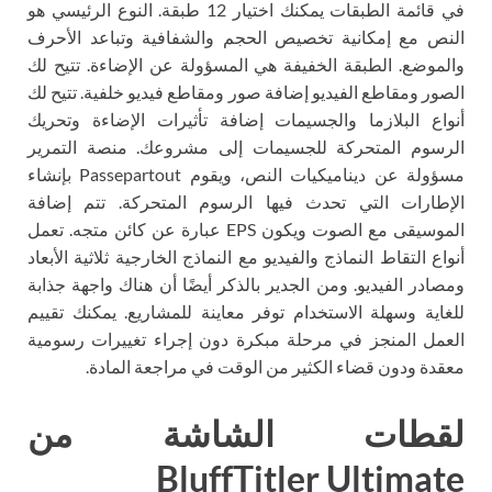
في قائمة الطبقات يمكنك اختيار 12 طبقة. النوع الرئيسي هو
النص مع إمكانية تخصيص الحجم والشفافية وتباعد الأحرف
والموضع. الطبقة الخفيفة هي المسؤولة عن الإضاءة. تتيح لك
الصور ومقاطع الفيديو إضافة صور ومقاطع فيديو خلفية. تتيح لك
أنواع البلازما والجسيمات إضافة تأثيرات الإضاءة وتحريك
الرسوم المتحركة للجسيمات إلى مشروعك. منصة التمرير
مسؤولة عن ديناميكيات النص، ويقوم Passepartout بإنشاء
الإطارات التي تحدث فيها الرسوم المتحركة. تتم إضافة
الموسيقى مع الصوت ويكون EPS عبارة عن كائن متجه. تعمل
أنواع التقاط النماذج والفيديو مع النماذج الخارجية ثلاثية الأبعاد
ومصادر الفيديو. ومن الجدير بالذكر أيضًا أن هناك واجهة جذابة
للغاية وسهلة الاستخدام توفر معاينة للمشاريع. يمكنك تقييم
العمل المنجز في مرحلة مبكرة دون إجراء تغييرات رسومية
معقدة ودون قضاء الكثير من الوقت في مراجعة المادة.
لقطات الشاشة من
BluffTitler Ultimate