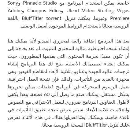
خاصة. يمكن استخدام البرنامج مع Pinnacle Studio وSony
Vegas وUlead Video Studio وCanopus Edius وAdobe
Premiere وغيرها. يمكنك تنزيل BluffTitler torrent باللغة
الروسية مجانًا باستخدام الروابط الموجودة أسفل الوصف.
يعد هذا البرنامج إضافة رائعة لمحرري الفيديو لأنه يمكنك هنا
إنشاء نسخة احتياطية مثالية للمحتوى للتثبيت. لم تعد بحاجة إلى
أن تكون مقيدًا بحزمة المحتوى التي يقدمها المطورون، حيث
يمكنك إنشاء تصميماتك الأصلية. يتيح لك هذا البرنامج إنشاء
ترجمات عالية الجودة وعناوين ثلاثية الأبعاد لمقاطع الفيديو. وهي
مجهزة بالعديد من التأثيرات. ولذلك فإن نتيجة العمل احترافية.
تعمل الرسوم المتحركة في البرنامج كطبقات يمكن تحريرها
بشكل مستقل. يمكنك صنع ما يصل إلى 60 قطعة. وهذا يكفي
لأطول العناوين. البرنامج ضروري للعمل الاحترافي مع النصوص
والعلامات ثلاثية الأبعاد. سيتم عرض نتيجة تطبيق التأثيرات في
نافذة خاصة، ويمكنك أيضًا تعديلها هناك. في هذه الأثناء، نعرض
عليك تنزيل BluffTitler النسخة الروسية مجانًا.