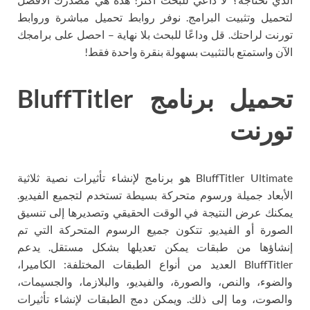
لتحميل وتثبيت البرامج. نوفر روابط تحميل مباشرة وروابط
تورنت لراحتك. قل وداعًا للبحث بلا نهاية – احصل على برامجك
الآن واستمتع بالتثبيت بسهولة بنقرة واحدة فقط!
تحميل برنامج BluffTitler
تورنت
BluffTitler Ultimate هو برنامج لإنشاء تأثيرات نصية ثلاثية
الأبعاد جميلة ورسوم متحركة بسيطة تستخدم لتجميع الفيديو.
يمكنك عرض النتيجة في الوقت الحقيقي وتصديرها إلى تنسيق
الصورة أو الفيديو. تتكون جميع الرسوم المتحركة التي تم
إنشاؤها من طبقات يمكن تعديلها بشكل مستقل. يدعم
BluffTitler العديد من أنواع الطبقات المختلفة: الكاميرا،
والضوء، والنص، والصورة، والفيديو، والبلازما، والجسيمات،
والصوت، وما إلى ذلك. ويمكن دمج الطبقات لإنشاء تأثيرات