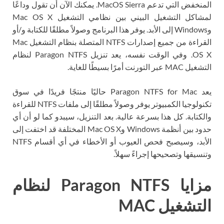
المنخفض التي تدعم MacOS Sierra. يمكنك الآن أن تقول وداعًا
لمشاكل التشغيل البيني بين نظامي التشغيل Mac OS X
وWindows إلى الأبد. يوفر هذا البرنامج وصولاً مطلقًا للكتابة و/أو
القراءة من جميع إصدارات NTFS المتصلة بنظام التشغيل Mac
OS X. وفي الوقت نفسه، يعد تنزيل Paragon NTFS لنظام
التشغيل MAC عبر التورنت أمرًا بسيطًا للغاية.
يعد Paragon NTFS for Mac حاليًا منتجًا فريدًا في سوق
تكنولوجيا الكمبيوتر يوفر وصولاً مطلقًا إلى ملفات NTFS للقراءة
والكتابة. كل هذا بسرعة عالية. بعد التنزيل، سيبدو كما لو أن أي
حدود بين أنظمة Windows وMac OS X المختلفة قد اختفت إلى
الأبد، وسيصبح فحص العيوب أو الأخطاء في أي أقسام NTFS
وتنسيقها وتصحيحها إجراءً سهلاً.
مزايا Paragon NTFS لنظام
التشغيل MAC