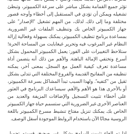
تؤثر جميع القمامة بشكل مباشر على سرعة الكمبيوتر، وتبطئ
تشغيله ويمكن أن تؤدي في المستقبل إلى أخطاء وأوجه قصور
مختلفة وما إلى ذلك. لذلك، من المهم تشغيل “الإصدار” على
جهاز الكمبيوتر الخاص بك وتنظيف الملفات غير الضرورية.
بمساعدة برنامج تنظيف الكمبيوتر، يمكنك بسهولة وفعالية إزالة
النظام غير المرغوب فيه وتحرير غيغابايت من المساحة الحرة!
ستلاحظ التغييرات على الفور: يعمل الكمبيوتر المحمول بشكل
أسرع وتختفي الإمالة الباهتة. والأهم من ذلك أنه يتضمن أداة
مساعدة تعرف كيفية العمل مع السجل. بمعنى آخر، يمكنه
تنظيفه من المفاتيح القديمة والفروع المختلفة التي تتدلى بشكل
ثقيل من “كتفيه”. ولهذا السبب تبدأ المشاكل بسرعة الكمبيوتر،
أو بالأحرى هذا هو الأهم والأهم. سيساعدك البرنامج في العثور
على أخطاء تثبيت التسجيل والإضافات المزيفة والعديد من
العناصر الأخرى غير الضرورية التي ستسمم حياة جهاز الكمبيوتر
الخاص بك. يمكنك تنزيل مفتاح تنشيط مسرع الكمبيوتر باللغة
الروسية مجانًا الآن باستخدام الروابط الموجودة أسفل الوصف.
إذا تم إلغاء تثبيت البرامج بشكل غير صحيح، فسيتم تحميل