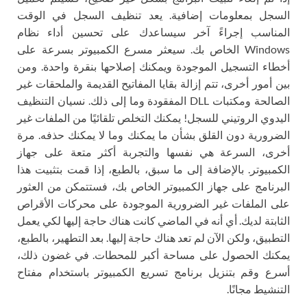
السجل بمعلومات إضافية. يعد تنظيف السجل في الوقت
المناسب إجراءً آخر سيساعدك على تحسين أداء نظام
Windows الخاص بك. سيعثر مسرع الكمبيوتر بسرعة على
أخطاء التسجيل الموجودة ويمكنك إصلاحها بنقرة واحدة. ومن
بين أمور أخرى، تتم إزالة بقايا المفاتيح القديمة والملحقات غير
الصالحة ومكتبات DLL المفقودة وما إلى ذلك. نسيان التنظيف
اليدوي الروتيني للسجل! يمكنك التخلص تلقائيًا من الملفات غير
الضرورية دون القلق بشأن ما يمكنك وما لا يمكنك حذفه. مرة
أخرى، السرعة هي نفسها والتجربة أكثر متعة على جهاز
الكمبيوتر. بالإضافة إلى ما سبق، بالطبع، إذا قمت بتثبيت هذا
البرنامج على جهاز الكمبيوتر الخاص بك، فستتمكن من العثور
على الملفات غير الضرورية الموجودة على محركات الأقراص
الثابتة لديك. أي أنه في الماضي كانت هناك حاجة إليها لكي يعمل
التطبيق، ولكن الآن لم تعد هناك حاجة إليها. بعد التطهير، بالطبع،
يمكنك الحصول على مساحة أكبر للمحطات. في غضون ذلك،
أسرع وقم بتنزيل برنامج تسريع الكمبيوتر باستخدام مفتاح
التنشيط مجانًا.