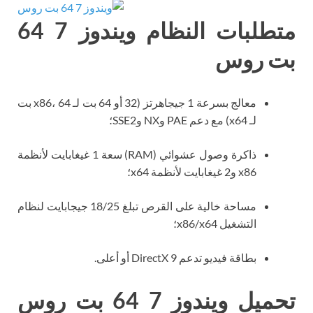
متطلبات النظام ويندوز 7 64
بت روس
معالج بسرعة 1 جيجاهرتز (32 أو 64 بت لـ x86، 64 بت
لـ x64) مع دعم PAE وNX وSSE2؛
ذاكرة وصول عشوائي (RAM) سعة 1 غيغابايت لأنظمة
x86 و2 غيغابايت لأنظمة x64؛
مساحة خالية على القرص تبلغ 18/25 جيجابايت لنظام
التشغيل x86/x64؛
بطاقة فيديو تدعم DirectX 9 أو أعلى.
تحميل ويندوز 7 64 بت روس