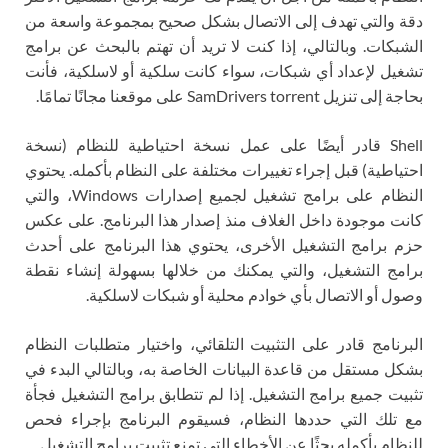
دقة والتي تهدف إلى الاتصال بشكل صحيح بمجموعة واسعة من
الشبكات. وبالتالي، إذا كنت لا تريد أن تهتم بالبحث عن برامج
تشغيل لإعداد أي شبكات، سواء كانت سلكية أو لاسلكية، فأنت
بحاجة إلى تنزيل SamDrivers torrent على موقعنا مجانًا تمامًا.
Shell قادر أيضًا على عمل نسخة احتياطية للنظام (نسخة
احتياطية) قبل إجراء تغييرات مختلفة على النظام بأكمله. يحتوي
النظام على برامج تشغيل لجميع إصدارات Windows، والتي
كانت موجودة داخل الغلاف منذ إصدار هذا البرنامج. على عكس
حزم برامج التشغيل الأخرى، يحتوي هذا البرنامج على أحدث
برامج التشغيل، والتي يمكنك من خلالها بسهولة إنشاء نقطة
وصول أو الاتصال بأي خوادم محلية أو شبكات لاسلكية.
البرنامج قادر على التثبيت التلقائي، واختيار متطلبات النظام
بشكل مستقل من قاعدة البيانات الخاصة به، وبالتالي البدء في
تثبيت جميع برامج التشغيل. إذا لم تتطابق برامج التشغيل فجأة
مع تلك التي حددها النظام، فسيقوم البرنامج بإجراء فحص
للنظام بأكمله بحثًا عن الأخطاء التي تمنع تثبيت برامج التشغيل.