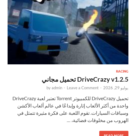
RACING
DriveCrazy v1.2.5 تحميل مجاني
يوليو 29, 2026
-
Leave a Comment
-
admin
by
تحميل DriveCrazy للكمبيوتر Torrent تعتبر لعبة DriveCrazy
واحدة من أكثر الألعاب إثارة وإبداعًا في عالم ألعاب الأكشن
وسباقات السيارات. تقوم اللعبة على فكرة مثيرة تتمثل في
الهروب من مخلوقات فضائية، …
READ MORE