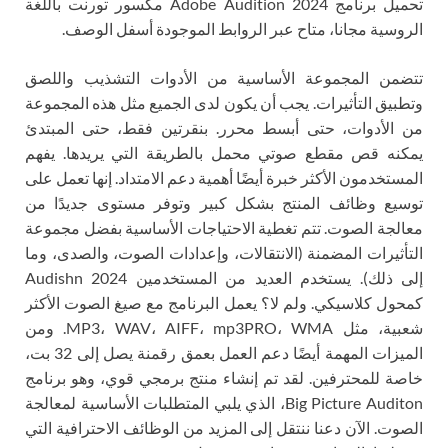
تحميل برنامج Adobe Audition 2024 مكسور تورنت باللغة
الروسية مجانا، متاح عبر الروابط الموجودة أسفل الوصف.
تتضمن المجموعة الأساسية من الأدوات التشذيب واللصق
وتطبيق التأثيرات. يجب أن يكون لدى الجميع مثل هذه المجموعة
من الأدوات، حتى أبسط محرر. بنقرتين فقط، حتى المبتدئ
يمكنه قص مقطع صوتي محمل بالطريقة التي يريدها. يفهم
المستخدمون الأكثر خبرة أيضًا أهمية دعم الامتداد. إنها تعمل على
توسيع وظائف المنتج بشكل كبير وتوفر مستوى جديدًا من
معالجة الصوت. تتم تغطية الاحتياجات الأساسية بفضل مجموعة
التأثيرات المضمنة (الانتقالات، وإعدادات الصوت، والصدى، وما
إلى ذلك). يستخدم العديد من المستخدمين Audishn 2024
كمحول كلاسيكي. ولم لا؟ يعمل البرنامج مع صيغ الصوت الأكثر
شعبية، مثل MP3، WAV، AIFF، mp3PRO، WMA. ومن
الميزات المهمة أيضًا دعم العمل بعمق رقمنة يصل إلى 32 بت،
خاصة للمحترفين. لقد تم إنشاء منتج برمجي قوي، وهو برنامج
Big Picture Auditon، الذي يلبي المتطلبات الأساسية لمعالجة
الصوت. الآن دعنا ننتقل إلى المزيد من الوظائف الاحترافية التي