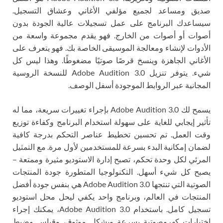
صديق ومساعد لجميع مؤلفي الأغاني وعشاق التسجيل.
سيساعدك البرنامج على عمل تسجيلات عالية الجودة بدون
أصوات أو أصوات من الخارج. فهو يقدم مجموعة واسعة من
الأدوات لإنشاء ومعالجة الموسيقى الخاصة بك. فهو يتعرف على
الأغاني الجاهزة وينسخ قرصًا صوتيًا مضغوطًا. وهذا ليس كل
شيء. يتوفر تنزيل Adobe Audition 3.0 للنسخة الروسية
المجانية عبر الروابط الموجودة أسفل الوصف.
يسمح لك Adobe Audition 3.0 بإجراء تغييرات سريعة، مما له
تأثير إيجابي للغاية على سهولة استخدام البرنامج وكفاءة توزيع
وقت العمل. تم تحسين تخطيط عناصر التحكم بدرجة كافية
لضمان إمكانية البدء بسرعة للمستخدمين لأول مرة. مع التمثيل
المرئي لكل وحدة تحكم، تصبح إدارة الاستوديو مثيرة وممتعة –
يصبح كل شيء أسهل. التكنولوجيا المتطورة جودة المنتجات
الصوتية التي تنتجها Adobe Audition 3.0 هي بنفس جودة أفضل
المنتجات في العالم، وبرنامج واحد يكفي ليحل محل استوديو
تسجيل كامل. باستخدام Adobe Audition 3.0، يمكنك إجراء
اختبارات كهروصوتية بسرعة وبشكل موثوق، وقياس وضبط