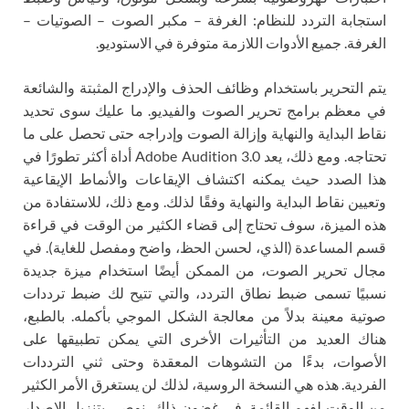
استجابة التردد للنظام: الغرفة – مكبر الصوت – الصوتيات –
الغرفة. جميع الأدوات اللازمة متوفرة في الاستوديو.
يتم التحرير باستخدام وظائف الحذف والإدراج المثبتة والشائعة
في معظم برامج تحرير الصوت والفيديو. ما عليك سوى تحديد
نقاط البداية والنهاية وإزالة الصوت وإدراجه حتى تحصل على ما
تحتاجه. ومع ذلك، يعد Adobe Audition 3.0 أداة أكثر تطورًا في
هذا الصدد حيث يمكنه اكتشاف الإيقاعات والأنماط الإيقاعية
وتعيين نقاط البداية والنهاية وفقًا لذلك. ومع ذلك، للاستفادة من
هذه الميزة، سوف تحتاج إلى قضاء الكثير من الوقت في قراءة
قسم المساعدة (الذي، لحسن الحظ، واضح ومفصل للغاية). في
مجال تحرير الصوت، من الممكن أيضًا استخدام ميزة جديدة
نسبيًا تسمى ضبط نطاق التردد، والتي تتيح لك ضبط ترددات
صوتية معينة بدلاً من معالجة الشكل الموجي بأكمله. بالطبع،
هناك العديد من التأثيرات الأخرى التي يمكن تطبيقها على
الأصوات، بدءًا من التشوهات المعقدة وحتى ثني الترددات
الفردية. هذه هي النسخة الروسية، لذلك لن يستغرق الأمر الكثير
من الوقت لفهم القائمة. في غضون ذلك، نوصي بتنزيل الإصدار