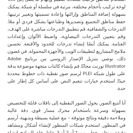
لوحة تركيب بأحجام مختلفة، مرتبة في سلسلة أو شبكة. يمكنك
بسهولة إضافة المناطق وإزالتها وإعادة تسميتها وتغيير ترتيبها.
حفظ مناطق التجميع وتصديرها وطباعتها بشكل فردي أو معًا.
التدرجات والشفافية. قم بتطبيق التدرجات مباشرة على الهدف،
وقم بتعيين التدرجات البيضاوية، واضبط الألوان وإعدادات
العتامة. يمكنك أيضًا إنشاء تدرجات للحدود والأقنعة. تحسين
ملامح المشاريع لتطبيقات الويب والأجهزة المحمولة. في غضون
ذلك، نوصي بتنزيل الإصدار الروسي من برنامج Adobe
Illustrator تورنت مجانًا. قم بإنشاء كائنات متجهة موضوعة بدقة
على طول شبكة Pi.El لرسم صور نقطية ذات خطوط محددة
جيدًا. استخدم خيارات تنعيم النص على أساس كل إطار على
حدة.
أنا أتتبع الصور. يحول الصور النقطية إلى ناقلات قابلة للتخصيص
بسهولة وسرعة باستخدام محرك مسار قوي. دقة عالية
وملاءمة دقيقة ونتائج موثوقة – مع عملية بسيطة وبديهية. أرسم
في المنظور. استخدم شبكات المنظور لإنشاء أشكال ومشاهد
دقيقة بمنظور خطي من 1 أو 2 أو 3 نقاط. خلق النماذج. إنشاء