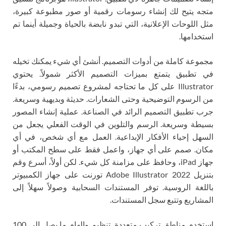
متجه يتيح لك إنشاء رسومات رقمية أو صور مطبوعة كبيرة،
مثل اللوحات الإعلانية، التي تبدو نابضة بالحياة وجميلة أينما تم
استخدامها.
مجموعة كاملة من أدوات التصميم. أنشئ أي شيء يمكنك تخيله
في تطبيق يتمتع بميزات التصميم الأكثر شمولاً. يحتوي
Illustrator على كل ما تحتاجه لمشروع تصميم رسومي، بدءًا
من الرسوم التوضيحية وحتى الشعارات. حديثة وبديهية وسريعة.
جرب تطبيق التصميم الرائد في الصناعة. عملية إنشاء المصور
بسيطة وسريعة. الرسم والتلوين في الوقت الفعلي يجعل من
السهل إحياء الأفكار الإبداعية. العمل مع أي شخص، في أي
مكان. صمم على أي جهاز، واعمل فقط على سطح المكتب أو
جهاز iPad، وحافظ على مزامنة كل شيء. لكن أولاً، أسرع وقم
بتنزيل Adobe Illustrator 2022 تورنت على جهاز الكمبيوتر
باللغة الروسية. توفر المستندات السحابية وصولاً سهلاً إلى
المشاريع وتتبع سجل المستندات.
استخدم مناطق تركيب متعددة. تنظيم وإلهام ما يصل إلى 100