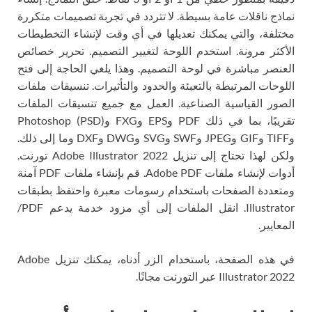
نماذج ناقلات عامة بسيطة. لا تتردد في تجربة تصميمات متكررة
مختلفة، والتي يمكنك تعديلها في أي وقت لإنشاء التخطيطات
الأكثر مرونة. استخدم اللوحة لتغيير التصميم. تحرير خصائص
العنصر مباشرة في لوحة التصميم. وهذا يلغي الحاجة إلى فتح
اللوحات المرتبطة بالتعبئة والحدود والتأثيرات. تنسيقات ملفات
الصور القياسية الصناعية. العمل مع جميع تنسيقات الملفات
تقريبًا، بما في ذلك PDF وEPS وFXG وPhotoshop (PSD)
وTIFF وGIF وJPEG وSWF وSVG وDWG وDXF وما إلى ذلك.
ولكن لهذا تحتاج إلى تنزيل Adobe Illustrator 2022 تورنت.
أدوات لإنشاء ملفات Adobe PDF. قم بإنشاء ملفات PDF آمنة
ومتعددة الصفحات باستخدام رسومات معبرة واحتفظ بطبقات
Illustrator. انقل الملفات إلى أي مزود خدمة يدعم PDF/
المعايير.
في هذه الصفحة، باستخدام الزر أدناه، يمكنك تنزيل Adobe
Illustrator 2022 عبر التورنت مجانًا.